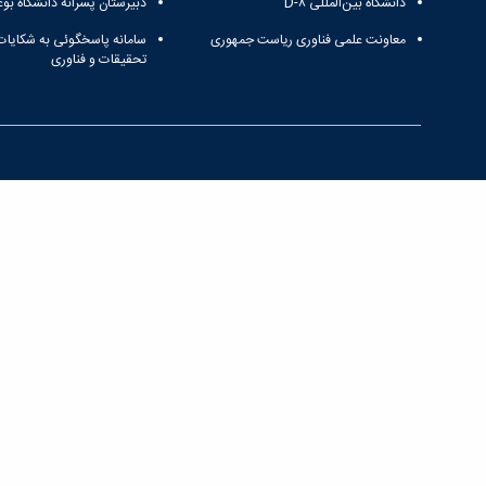
دانشگاه بین‌المللی D-۸
دبیرستان پسرانه دانشگاه بوع
معاونت علمی فناوری ریاست جمهوری
سامانه پاسخگوئی به شکایات
تحقیقات و فناوری