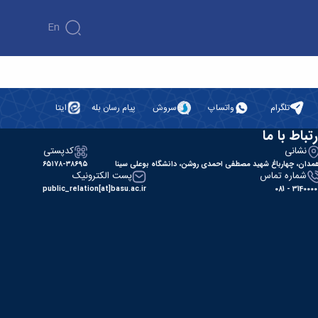
En
تلگرام
واتساپ
سروش
پیام رسان بله
ایتا
رتباط با ما
نشانی
کدپستی
مدان، چهارباغ شهید مصطفی احمدی روشن، دانشگاه بوعلی سینا
۶۵۱۷۸-۳۸۶۹۵
شماره تماس
پست الکترونیک
public_relation[at]basu.ac.ir
31400000 - 0