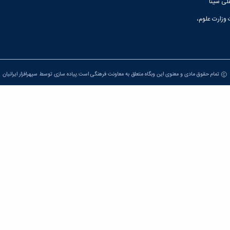
لی سینا
 وزارت علوم،
تمام حقوق مادی و معنوی این وبگاه متعلق به معاونت فرهنگی است.پیاده سازی توسط
سپهرافزار ایرانیان