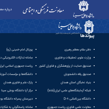
درباره مع
واحد نظارت و ارزیابی - معاونت فرهنگی
پیوندها
دفتر مقام معظم رهبری
پورتال امام خمینی (ره)
وزارت علوم، تحقیقات و فناوری
سامانه تدارکات الکترونیکی د
صندوق حمایت از پژوهشگران و فناوران کشور
ریاست جمهوری اسلامی ایران
صندوق رفاه دانشجویان
دانشگاه‌ها و مؤسسات آموزش
بنیاد نخبگان استان همدان
پارک علم و فناوری همدان
شبکه آزمایشگاه‌های علمی ایران(شاعا)
مرکز آپا دانشگاه بوعلی سینا
دانشگاه بین‌المللی D-۸
دبیرستان پسرانه دانشگاه بوع
معاونت علمی فناوری ریاست جمهوری
سامانه پاسخگوئی به شکایات