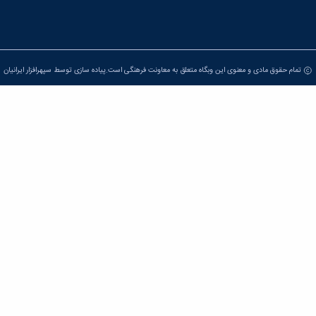
تمام حقوق مادی و معنوی این وبگاه متعلق به معاونت فرهنگی است.پیاده سازی توسط
سپهرافزار ایرانیان