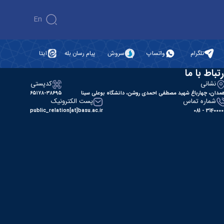
En
تلگرام
واتساپ
سروش
پیام رسان بله
ایتا
رتباط با ما
نشانی
کدپستی
مدان، چهارباغ شهید مصطفی احمدی روشن، دانشگاه بوعلی سینا
۶۵۱۷۸-۳۸۶۹۵
شماره تماس
پست الکترونیک
public_relation[at]basu.ac.ir
31400000 - 0