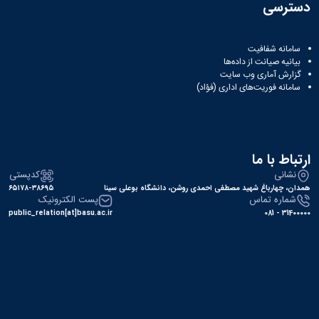
ثبت
نام
جشن
دسترسی
ها
نام
اعیاد
افتخارات
آنلاین
کسب
مختلف
انتخابات
بایگانی
سامانه شفافیت
شده
بیانیه صیانت از داده‌ها
سال
انجمن
کانونهای
گزارش آماری وب‌ سایت
فرهنگی
های
1401
سامانه فوریت‌های اداری (فؤاد)
و
سال
علمی
اجتماعی
1400
دانشجویی
معرفی
فرم
سال
کارشناسان
های
1399
لیست
سال
ثبت
ارتباط با ما
کانون
نام
1398
نشانی
کدپستی
های
آنلاین
همدان، چهارباغ شهید مصطفی احمدی روشن، دانشگاه بوعلی سینا
۶۵۱۷۸-۳۸۶۹۵
فعال
انتخابات
شماره تماس
پست الکترونیک
آئین
کانون
public_relation[at]basu.ac.ir
31400000 - 081
نامه
های
ها
فرهنگی
فرم
و
های
اجتماعی
ثبت
نام
افتخارات