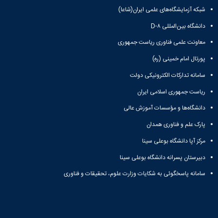
و
بوعلی
نام
اخبار
شبکه آزمایشگاه‌های علمی ایران(شاعا)
اجتماعی
سینا
تشکل
انجمن
مدیر
جشنواره
دانشگاه بین‌المللی D-۸
های
های
حمایت
فرهنگی
علمی
اسلامی
و
معاونت علمی فناوری ریاست جمهوری
و
اخبار
افتخارات
پشتیبانی
هنری
پورتال امام خمینی (ره)
کانون
کسب
فرهنگی
"
های
شده
و
سامانه تدارکات الکترونیکی دولت
کرونا
تشکلهای
فرهنگی
اجتماعی
فرصتی
اسلامی
و
ریاست جمهوری اسلامی ایران
نمودار
برای
معرفی
اجتماعی
سامانی
همدلی"
دانشگاه‌ها و مؤسسات آموزش عالی
کارشناسان
گالری
ارتباط با
فرم
لیست
تصاویر
معاونت
پارک علم و فناوری همدان
های
تشکل
مراسم
تماس
ثبت
های
جشن
مرکز آپا دانشگاه بوعلی سینا
با
نام
فعال
دانشجویان
ما
دبیرستان پسرانه دانشگاه بوعلی سینا
آنلاین
آئین
جدیدالورود
نشانی
تورهای
نامه
مراسم
و
سامانه پاسخگوئی به شکایات وزارت علوم، تحقیقات و فناوری
زیارتی
ها
جشن
نقشه
دانشجویی
فرم
دانش
دفترچه
فرم
های
آموختگی
تلفن
های
ثبت
مراسم
واحد