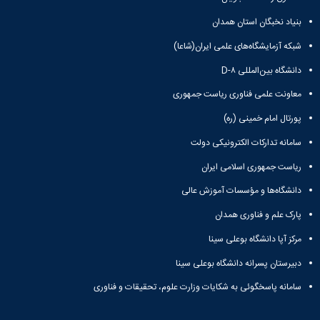
و
بوعلی
نام
اخبار
اجتماعی
بنیاد نخبگان استان همدان
سینا
تشکل
انجمن
مدیر
جشنواره
های
های
شبکه آزمایشگاه‌های علمی ایران(شاعا)
حمایت
فرهنگی
علمی
اسلامی
و
و
دانشگاه بین‌المللی D-۸
اخبار
افتخارات
پشتیبانی
هنری
کانون
کسب
فرهنگی
معاونت علمی فناوری ریاست جمهوری
"
های
شده
و
کرونا
تشکلهای
فرهنگی
پورتال امام خمینی (ره)
اجتماعی
فرصتی
اسلامی
و
نمودار
سامانه تدارکات الکترونیکی دولت
برای
معرفی
اجتماعی
سامانی
همدلی"
کارشناسان
گالری
ارتباط با
ریاست جمهوری اسلامی ایران
فرم
لیست
تصاویر
معاونت
های
تشکل
مراسم
دانشگاه‌ها و مؤسسات آموزش عالی
تماس
ثبت
های
جشن
با
پارک علم و فناوری همدان
نام
فعال
دانشجویان
ما
آنلاین
آئین
جدیدالورود
نشانی
مرکز آپا دانشگاه بوعلی سینا
تورهای
نامه
مراسم
و
زیارتی
دبیرستان پسرانه دانشگاه بوعلی سینا
ها
جشن
نقشه
دانشجویی
فرم
دانش
دفترچه
سامانه پاسخگوئی به شکایات وزارت علوم، تحقیقات و فناوری
فرم
های
آموختگی
تلفن
های
ثبت
مراسم
واحد