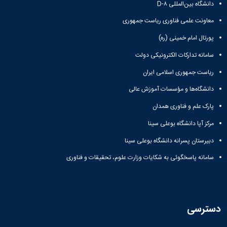
ثبت
نام
جشن
دانشگاه بین‌المللی D-۸
ها
نام
اعیاد
افتخارات
معاونت علمی فناوری ریاست جمهوری
آنلاین
کسب
مختلف
انتخابات
بایگانی
شده
پورتال امام خمینی (ره)
سال
انجمن
کانونهای
فرهنگی
سامانه تدارکات الکترونیکی دولت
های
1401
و
سال
علمی
ریاست جمهوری اسلامی ایران
اجتماعی
1400
دانشجویی
معرفی
فرم
سال
دانشگاه‌ها و مؤسسات آموزش عالی
کارشناسان
های
1399
لیست
پارک علم و فناوری همدان
سال
ثبت
کانون
نام
1398
مرکز آپا دانشگاه بوعلی سینا
های
آنلاین
فعال
انتخابات
دبیرستان پسرانه دانشگاه بوعلی سینا
آئین
کانون
سامانه پاسخگوئی به شکایات وزارت علوم، تحقیقات و فناوری
نامه
های
ها
فرهنگی
فرم
و
های
اجتماعی
ثبت
دسترسی
نام
افتخارات