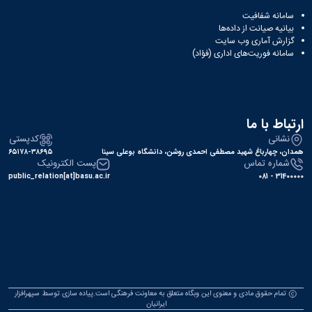
کسب
سامانه شفافیت
شده
بیانیه صیانت از داده‌ها
نشریات
گزارش آماری وب‌ سایت
دانشگاهی
سامانه فوریت‌های اداری (فؤاد)
ثبت
درخواست
نشریه
بارگذاری
ارتباط با ما
نشریات
لیست
نشانی
کدپستی
نشریات
همدان، چهارباغ شهید مصطفی احمدی روشن، دانشگاه بوعلی سینا
۶۵۱۷۸-۳۸۶۹۵
شماره تماس
پست الکترونیک
فعال
public_relation[at]basu.ac.ir
31400000 - 081
دانشگاهی
مشاهده
آرشیو
نشریات
بارگذاری
شده
تمام حقوق مادی و معنوی این وبگاه متعلق به معاونت فرهنگی است.پیاده سازی توسط
سپهرافزار
ایرانیان