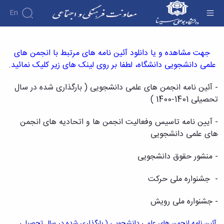
En
آئین نامه انجمن های علمی دانشجویی - معاونت
فرهنگی
جهت مشاهده و یا دانلود آئین نامه های مرتبط با انجمن های
درباره
معاونت
علمی دانشجویی دانشگاه، لطفا بر روی لینک های زیر کلیک نمائید.
درباره
فرهنگی
معرفی
و
-
آئین نامه انجمن های علمی دانشجویی ( بارگذاری شده در سال
اجتماعی
معاون
تحصیلی 1401-1400 )
انجمن
آئین‌نامه‌ها
اهداف
آئین
های علمی
آرشیو
و
نامه
اخبار
دانشجویی
-
آیین نامه تاسیس وفعالیت انجمن ها و اتحادیه های انجمن
وظایف
های
اخبار
معرفی
های علمی دانشجویی
معاونین
معاونت
معاونت
کارشناسان
قبلی
فرهنگی
لیست
فرهنگی
کارکنان
-
منشور حقوق دانشجویی
پیوست
و
انجمن
ساختار
فرهنگی
های
اجتماعی
سازمانی
پوشش
-
جشنواره ملی حرکت
اخبار
علمی
مدیر
و
آئین
انجمن
برنامه
آراستگی
-
جشنواره ملی رویش
نامه
های
ریزی
در
ها
علمی
فرهنگی
دانشگاه
ثبت
دانشجویی
آئین نامه انجمن های علمی دانشجویی ( بارگذاری شده در سال تحصیلی