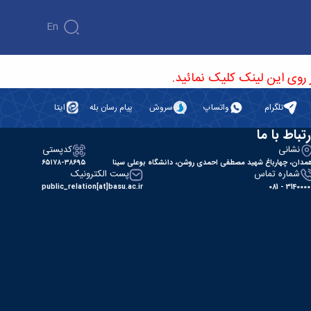
En
تلگرام
واتساپ
سروش
پیام رسان بله
ایتا
رتباط با ما
نشانی
کدپستی
مدان، چهارباغ شهید مصطفی احمدی روشن، دانشگاه بوعلی سینا
۶۵۱۷۸-۳۸۶۹۵
شماره تماس
پست الکترونیک
public_relation[at]basu.ac.ir
31400000 - 0