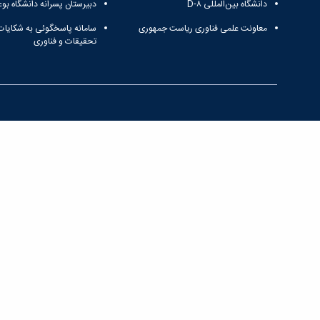
دانشگاه بین‌المللی D-۸
دبیرستان پسرانه دانشگاه بوع
معاونت علمی فناوری ریاست جمهوری
سامانه پاسخگوئی به شکایات
تحقیقات و فناوری