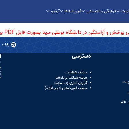
اونت
فرهنگی و اجتماعی
آئین‌نامه‌ها
آرشیو
 سینا - معاونت فرهنگی
تگی در دانشگاه بوعلی سینا بصورت فایل PDF بر روی این لینک کلیک نمائید.
آپارات
دسترسی
ا
ه
سامانه شفافیت
بیانیه صیانت از داده‌ها
81
ولت
گزارش آماری وب‌ سایت
سامانه فوریت‌های اداری (فؤاد)
 عالی