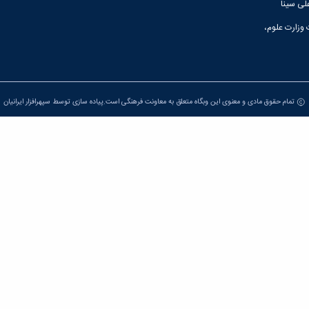
لی سینا
 وزارت علوم،
تمام حقوق مادی و معنوی این وبگاه متعلق به معاونت فرهنگی است.پیاده سازی توسط
سپهرافزار ایرانیان