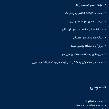
سب
مام خمینی (ره)
ه
دارکات الکترونیکی دولت
هی
مهوری اسلامی ایران
ت
خواست
‌ها و مؤسسات آموزش عالی
ریه
رگذاری
 و فناوری همدان
ریات
 دانشگاه بوعلی سینا
یست
ریات
 پسرانه دانشگاه بوعلی سینا
ال
اسخگوئی به شکایات وزارت علوم، تحقیقات و فناوری
نشگاهی
اهده
شیو
ریات
رگذاری
ی
ه
شفافیت
انت از داده‌ها