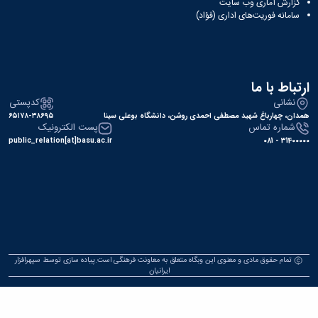
ماری وب‌ سایت
وریت‌های اداری (فؤاد)
ا ما
کدپستی
باغ شهید مصطفی احمدی روشن، دانشگاه بوعلی سینا
۶۵۱۷۸-۳۸۶۹۵
 تماس
پست الکترونیک
public_relation[at]basu.ac.ir
وق مادی و معنوی این وبگاه متعلق به معاونت فرهنگی است.پیاده سازی توسط
سپهرافزار
ایرانیان