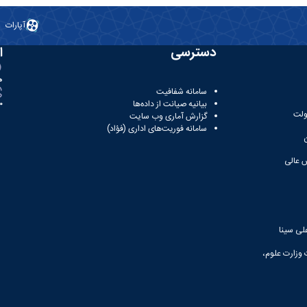
آپارات
دسترسی
ا
ه
سامانه شفافیت
بیانیه صیانت از داده‌ها
81
ولت
گزارش آماری وب‌ سایت
سامانه فوریت‌های اداری (فؤاد)
 عالی
لی سینا
 وزارت علوم،