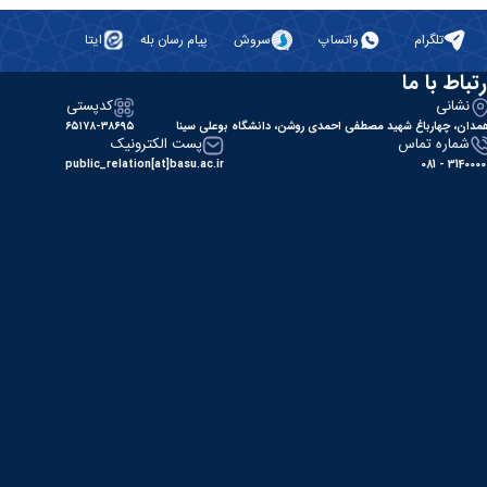
تلگرام
واتساپ
سروش
پیام رسان بله
ایتا
رتباط با ما
نشانی
کدپستی
مدان، چهارباغ شهید مصطفی احمدی روشن، دانشگاه بوعلی سینا
۶۵۱۷۸-۳۸۶۹۵
شماره تماس
پست الکترونیک
public_relation[at]basu.ac.ir
31400000 - 0