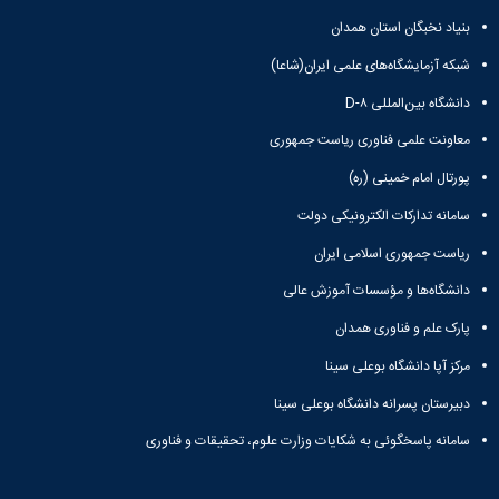
ثبت
نام
جشن
ها
نام
بنیاد نخبگان استان همدان
اعیاد
افتخارات
آنلاین
کسب
مختلف
شبکه آزمایشگاه‌های علمی ایران(شاعا)
انتخابات
بایگانی
شده
سال
انجمن
کانونهای
دانشگاه بین‌المللی D-۸
فرهنگی
های
1401
معاونت علمی فناوری ریاست جمهوری
و
سال
علمی
اجتماعی
1400
دانشجویی
پورتال امام خمینی (ره)
معرفی
فرم
سال
کارشناسان
های
1399
سامانه تدارکات الکترونیکی دولت
لیست
سال
ثبت
ریاست جمهوری اسلامی ایران
کانون
نام
1398
های
آنلاین
دانشگاه‌ها و مؤسسات آموزش عالی
فعال
انتخابات
آئین
پارک علم و فناوری همدان
کانون
نامه
های
مرکز آپا دانشگاه بوعلی سینا
ها
فرهنگی
فرم
و
دبیرستان پسرانه دانشگاه بوعلی سینا
های
اجتماعی
سامانه پاسخگوئی به شکایات وزارت علوم، تحقیقات و فناوری
ثبت
نام
افتخارات