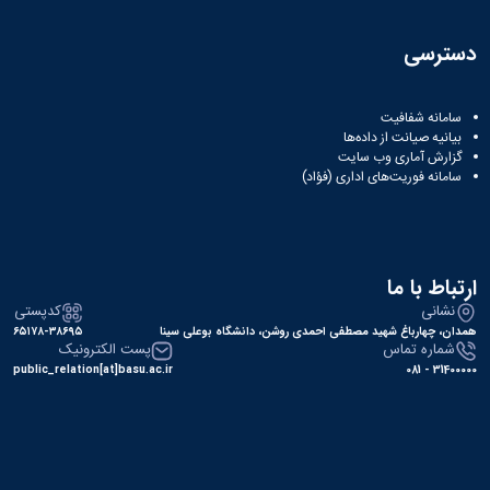
کسب
شده
دسترسی
نشریات
دانشگاهی
ثبت
سامانه شفافیت
درخواست
بیانیه صیانت از داده‌ها
نشریه
گزارش آماری وب‌ سایت
بارگذاری
سامانه فوریت‌های اداری (فؤاد)
نشریات
لیست
نشریات
فعال
ارتباط با ما
دانشگاهی
مشاهده
نشانی
کدپستی
آرشیو
همدان، چهارباغ شهید مصطفی احمدی روشن، دانشگاه بوعلی سینا
۶۵۱۷۸-۳۸۶۹۵
شماره تماس
پست الکترونیک
نشریات
public_relation[at]basu.ac.ir
31400000 - 081
بارگذاری
شده