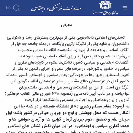
En
معرفی تشکل ها - معاونت فرهنگی
معرفی
درباره
معاونت
تشکل‌های اسلامی دانشجویی یکی از مهم‌ترین بسترهای رشد و شکوفایی
درباره
فرهنگی
دانشجویان و شاید یکی از تاثیرگذارترین پایگاه‌ها در بدنه جامعه چه قبل از
معرفی
و
انقلاب اسلامی و چه بعد از پیروزی شکوهمند انقلاب اسلامی محسوب
اجتماعی
معاون
می‌شود؛ به همین خاطر پس از پیروزی انقلاب اسلامی هم، با توجه به
انجمن
آئین‌نامه‌ها
اهداف
اقتضائات اجتماعی و سیاسی کشور، تشکل‌ها علاوه بر کارکردهای نظری و
آئین
های علمی
آرشیو
و
سیاسی با حضور پرشورخود در عرصه‌های علمی و اجرایی تبدیل به یکی از
نامه
اخبار
دانشجویی
وظایف
تعیین‌کننده‌ترین جریان‌ها در جهت‌گیری‌های سیاسی و اجتماعی کشور شده‌اند.
های
اخبار
معرفی
معاونین
حضور فعال در عرصه‌های دفاع مقدس و سایر عرصه‌های انقلاب گویای این
معاونت
معاونت
کارشناسان
قبلی
فرهنگی
اثرگذاری است. از این رو فعالیت‌های سیاسی و اجتماعی دانشجویان
لیست
فرهنگی
کارکنان
پیوست
قوام‌یافته و در قالب آیین‌نامه‌هایی (مصوبه 448 شورای عالی انقلاب فرهنگی)
و
انجمن
ساختار
فرهنگی
تدوین و برای هماهنگی و اجرا، در دسترس دانشگاه‌ها قرار گرفت
.
های
اجتماعی
سازمانی
پوشش
به فرموده مقام معظم رهبری :
« از دانشگاه همیشه و در همه جا این
اخبار
علمی
مدیر
و
انتظار هست که محل جوشش و اوج دو جریان حیاتی در کشور باشد: اول
آئین
انجمن
برنامه
آراستگی
جریان علم و تحقیق ، دوم جریان آرمان گرایی ها
و آرمان خواهی ها و
نامه
های
ریزی
در
هدف گذاری سیاسی و اجتماعی». در این میان نقش تشکل های اسلامی
ها
علمی
فرهنگی
دانشگاه
ثبت
دانشجویی
دانشجویان در پرورش نیروهای فعال ، متعهد و متخصص در جهت رسیدن