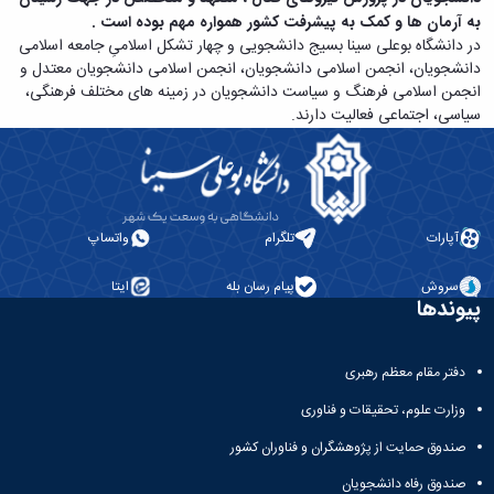
و
بوعلی
نام
اخبار
به آرمان ها و کمک به پیشرفت کشور همواره مهم بوده است
.
اجتماعی
سینا
تشکل
انجمن
در دانشگاه بوعلی سینا بسیج دانشجویی و چهار تشکل اسلامیِ جامعه اسلامی
مدیر
جشنواره
های
های
دانشجویان، انجمن اسلامی دانشجویان، انجمن اسلامی دانشجویان معتدل و
حمایت
فرهنگی
علمی
اسلامی
انجمن اسلامی فرهنگ و سیاست دانشجویان در زمینه های مختلف فرهنگی،
و
و
اخبار
افتخارات
سیاسی، اجتماعی فعالیت دارند.
پشتیبانی
هنری
کانون
کسب
فرهنگی
"
های
شده
و
کرونا
تشکلهای
فرهنگی
اجتماعی
فرصتی
اسلامی
و
نمودار
برای
معرفی
اجتماعی
سامانی
آپارات
تلگرام
واتساپ
همدلی"
کارشناسان
گالری
ارتباط با
فرم
لیست
تصاویر
معاونت
سروش
پیام رسان بله
ایتا
های
تشکل
مراسم
تماس
پیوندها
ثبت
های
جشن
با
نام
فعال
دانشجویان
ما
آنلاین
آئین
جدیدالورود
نشانی
دفتر مقام معظم رهبری
تورهای
نامه
مراسم
و
زیارتی
ها
جشن
وزارت علوم، تحقیقات و فناوری
نقشه
دانشجویی
فرم
دانش
دفترچه
صندوق حمایت از پژوهشگران و فناوران کشور
فرم
های
آموختگی
تلفن
های
ثبت
مراسم
واحد
صندوق رفاه دانشجویان