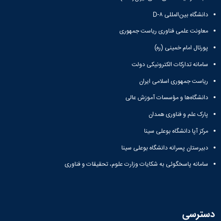
و
بوعلی
نام
اخبار
اجتماعی
دانشگاه بین‌المللی D-۸
سینا
تشکل
انجمن
مدیر
جشنواره
های
های
معاونت علمی فناوری ریاست جمهوری
حمایت
فرهنگی
علمی
اسلامی
و
و
پورتال امام خمینی (ره)
اخبار
افتخارات
پشتیبانی
هنری
کانون
کسب
فرهنگی
سامانه تدارکات الکترونیکی دولت
"
های
شده
و
کرونا
تشکلهای
فرهنگی
ریاست جمهوری اسلامی ایران
اجتماعی
فرصتی
اسلامی
و
نمودار
دانشگاه‌ها و مؤسسات آموزش عالی
برای
معرفی
اجتماعی
سامانی
همدلی"
کارشناسان
گالری
ارتباط با
پارک علم و فناوری همدان
فرم
لیست
تصاویر
معاونت
های
تشکل
مراسم
مرکز آپا دانشگاه بوعلی سینا
تماس
ثبت
های
جشن
با
دبیرستان پسرانه دانشگاه بوعلی سینا
نام
فعال
دانشجویان
ما
آنلاین
آئین
جدیدالورود
سامانه پاسخگوئی به شکایات وزارت علوم، تحقیقات و فناوری
نشانی
تورهای
نامه
مراسم
و
زیارتی
ها
جشن
نقشه
دانشجویی
فرم
دانش
دفترچه
فرم
های
آموختگی
تلفن
دسترسی
های
ثبت
مراسم
واحد