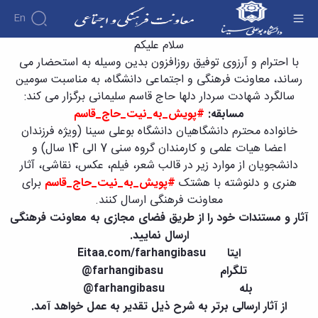
En
مسابقه: #پویش_به_نیت_حاج_قاسم - معاونت
سلام علیکم
فرهنگی
با احترام و آرزوی توفیق روزافزون بدین وسیله به استحضار می
درباره
رساند، معاونت فرهنگی و اجتماعی دانشگاه، به مناسبت سومین
معاونت
سالگرد شهادت سردار دلها حاج قاسم سلیمانی برگزار می کند:
درباره
فرهنگی
مسابقه:
#پویش_به_نیت_حاج_قاسم
معرفی
و
اجتماعی
معاون
خانواده محترم دانشگاهیان دانشگاه بوعلی سینا (ویژه فرزندان
انجمن
آئین‌نامه‌ها
اهداف
اعضا هیات علمی و کارمندان گروه سنی 7 الی 14 سال) و
آئین
های علمی
آرشیو
و
دانشجویان از موارد زیر در قالب شعر، فیلم، عکس، نقاشی، آثار
نامه
اخبار
دانشجویی
وظایف
های
هنری و دلنوشته با هشتک
#پویش_به_نیت_حاج_قاسم
برای
اخبار
معرفی
معاونین
معاونت
معاونت
کارشناسان
معاونت فرهنگی ارسال کنند.
قبلی
فرهنگی
لیست
فرهنگی
آثار و مستندات خود را از طریق فضای مجازی به معاونت فرهنگی
کارکنان
پیوست
و
انجمن
ساختار
ارسال نمایید.
فرهنگی
های
اجتماعی
سازمانی
ایتا
Eitaa.com/farhangibasu
پوشش
اخبار
علمی
مدیر
و
تلگرام
farhangibasu
@
آئین
انجمن
برنامه
آراستگی
نامه
های
بله
farhangibasu
@
ریزی
در
ها
علمی
از آثار ارسالی برتر به شرح ذیل تقدیر به عمل خواهد آمد.
فرهنگی
دانشگاه
ثبت
دانشجویی