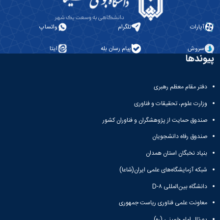
کسب
شده
نشریات
آپارات
تلگرام
واتساپ
دانشگاهی
ثبت
سروش
پیام رسان بله
ایتا
درخواست
پیوندها
نشریه
بارگذاری
نشریات
دفتر مقام معظم رهبری
لیست
وزارت علوم، تحقیقات و فناوری
نشریات
فعال
صندوق حمایت از پژوهشگران و فناوران کشور
دانشگاهی
صندوق رفاه دانشجویان
مشاهده
آرشیو
بنیاد نخبگان استان همدان
نشریات
بارگذاری
شبکه آزمایشگاه‌های علمی ایران(شاعا)
شده
دانشگاه بین‌المللی D-۸
معاونت علمی فناوری ریاست جمهوری
پورتال امام خمینی (ره)