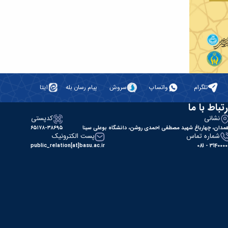
تلگرام
واتساپ
سروش
پیام رسان بله
ایتا
رتباط با ما
نشانی
کدپستی
مدان، چهارباغ شهید مصطفی احمدی روشن، دانشگاه بوعلی سینا
۶۵۱۷۸-۳۸۶۹۵
شماره تماس
پست الکترونیک
public_relation[at]basu.ac.ir
31400000 - 0