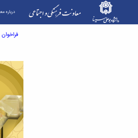
درباره مع
فراخوان ثبت نام یازدهمین آئین اعطای تندیس ملی 
فراخوان 