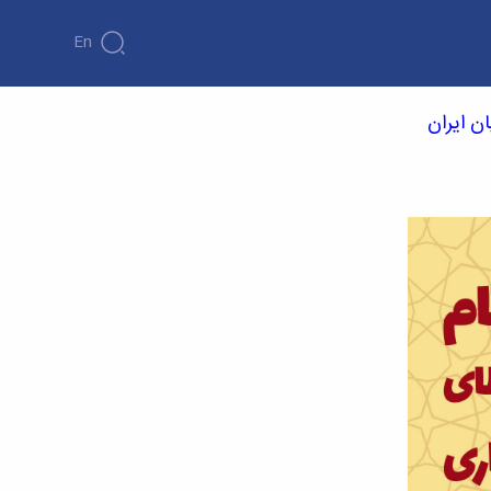
En
ن ایران