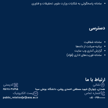
اسخگوئی به شکایات وزارت علوم، تحقیقات و فناوری
ی
شفافیت
انت از داده‌ها
ماری وب‌ سایت
وریت‌های اداری (فؤاد)
ا ما
کدپستی
باغ شهید مصطفی احمدی روشن، دانشگاه بوعلی سینا
۶۵۱۷۸-۳۸۶۹۵
 تماس
پست الکترونیک
public_relation[at]basu.ac.ir