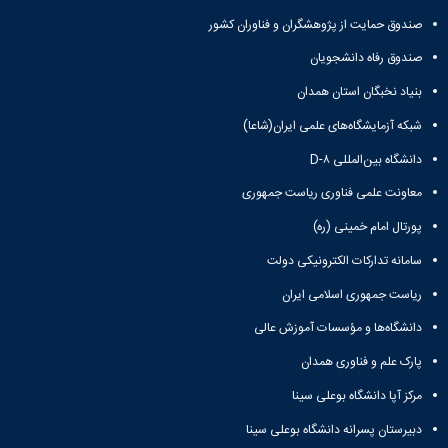
سب
مایت از پژوهشگران و فناوران کشور
ه
فاه دانشجویان
هی
ت
بگان استان همدان
خواست
ایشگاه‌های علمی ایران(شاعا)
ریه
رگذاری
ن‌المللی D-۸
ریات
علمی فناوری ریاست جمهوری
یست
ریات
مام خمینی (ره)
ال
نشگاهی
دارکات الکترونیکی دولت
اهده
مهوری اسلامی ایران
شیو
ریات
‌ها و مؤسسات آموزش عالی
رگذاری
 و فناوری همدان
ه
 دانشگاه بوعلی سینا
 پسرانه دانشگاه بوعلی سینا