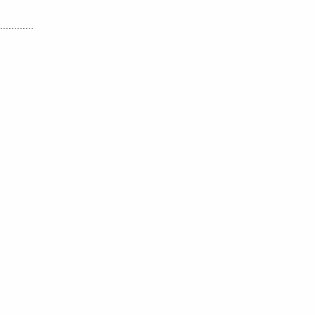
............