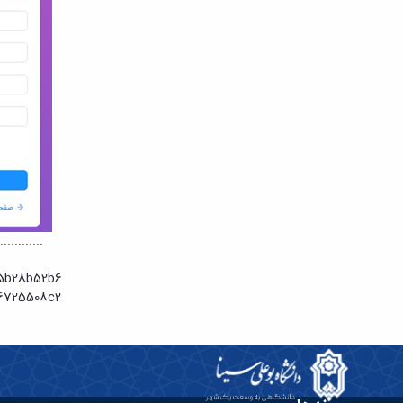
............
45b28b52b6
b6725508c2