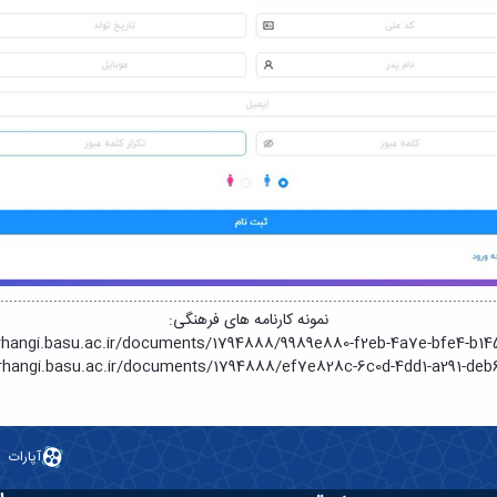
................................................................................................................
نمونه کارنامه های فرهنگی:
arhangi.basu.ac.ir/documents/1794888/9989e880-f2eb-4a7e-bfe4-b1
arhangi.basu.ac.ir/documents/1794888/ef7e828c-6c0d-4dd1-a291-de
آپارات