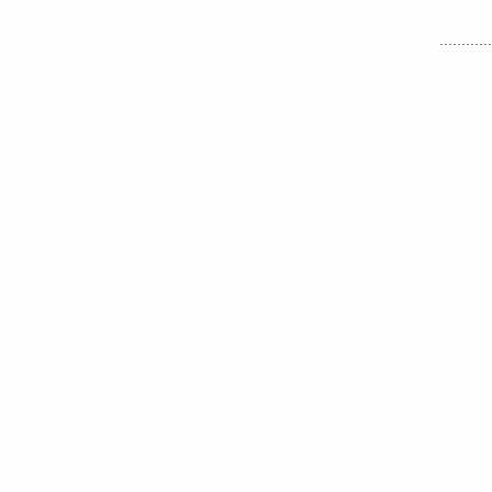
............