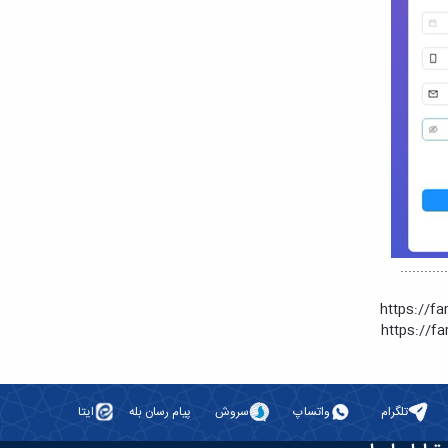
............
https://f
https://f
تلگرام
واتساپ
سروش
پیام رسان بله
ایتا