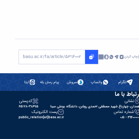
چاپ کردن
تلگرام
واتساپ
سروش
پیام رسان بله
ایتا
رتباط با ما
نشانی
کدپستی
مدان، چهارباغ شهید مصطفی احمدی روشن، دانشگاه بوعلی سینا
۶۵۱۷۸-۳۸۶۹۵
شماره تماس
پست الکترونیک
public_relation[at]basu.ac.ir
31400000 - 0