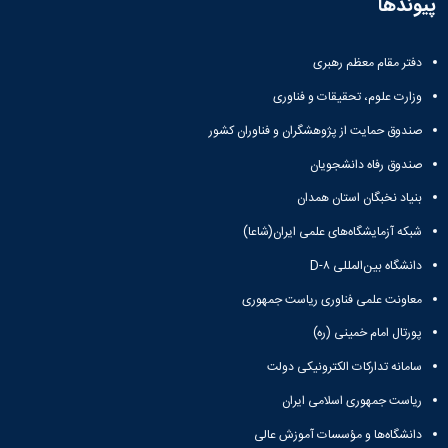
ا
سب
ده
ام معظم رهبری
هی
بت
لوم، تحقیقات و فناوری
رخواست
مایت از پژوهشگران و فناوران کشور
شریه
ارگذاری
رفاه دانشجویان
شریات
یست
خبگان استان همدان
شریات
مایشگاه‌های علمی ایران(شاعا)
عال
انشگاهی
بین‌المللی D-۸
شاهده
 علمی فناوری ریاست جمهوری
رشیو
شریات
امام خمینی (ره)
ارگذاری
ده
تدارکات الکترونیکی دولت
جمهوری اسلامی ایران
ه‌ها و مؤسسات آموزش عالی