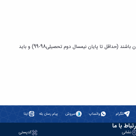
• متقاضی شرکت در جشنواره باید دانشجو (و یا از اساتید و کارکنان) دانشگاهها و مراکز آموزش عالی دانشگاه های استان همدان باشند (حداقل تا پایان نیمسال دوم تحصیلی98-99) و باید
تلگرام
واتساپ
سروش
پیام رسان بله
ایتا
رتباط با ما
نشانی
کدپستی