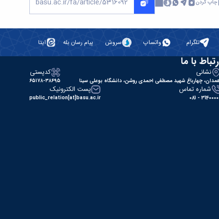
چاپ کردن
تلگرام
واتساپ
سروش
پیام رسان بله
ایتا
رتباط با ما
نشانی
کدپستی
مدان، چهارباغ شهید مصطفی احمدی روشن، دانشگاه بوعلی سینا
۶۵۱۷۸-۳۸۶۹۵
شماره تماس
پست الکترونیک
public_relation[at]basu.ac.ir
31400000 - 0