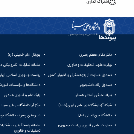
اشتراک گذاری
پیوندها
دفتر مقام معظم رهبری
پورتال امام خمینی (ره)
وزارت علوم، تحقیقات و فناوری
سامانه تدارکات الکترونیکی د
صندوق حمایت از پژوهشگران و فناوران کشور
ریاست جمهوری اسلامی ایران
صندوق رفاه دانشجویان
دانشگاه‌ها و مؤسسات آموزش
بنیاد نخبگان استان همدان
پارک علم و فناوری همدان
شبکه آزمایشگاه‌های علمی ایران(شاعا)
مرکز آپا دانشگاه بوعلی سینا
دانشگاه بین‌المللی D-۸
دبیرستان پسرانه دانشگاه بوع
معاونت علمی فناوری ریاست جمهوری
سامانه پاسخگوئی به شکایات
تحقیقات و فناوری