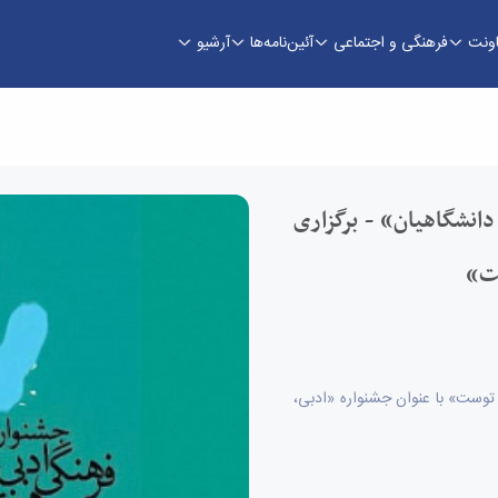
اونت
فرهنگی و اجتماعی
آئین‌نامه‌ها
آرشیو
نشگاهیان» - برگزاری چهارمین مرحله پویش «زندگ
دانشگاهیان» - برگزاری
ست»
توست» با عنوان جشنواره «ادبی،