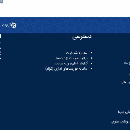
آپارات
دسترسی
ا
ه
سامانه شفافیت
بیانیه صیانت از داده‌ها
81
ولت
گزارش آماری وب‌ سایت
سامانه فوریت‌های اداری (فؤاد)
 عالی
لی سینا
 وزارت علوم،