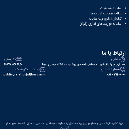
سامانه شفافیت
بیانیه صیانت از داده‌ها
گزارش آماری وب‌ سایت
سامانه فوریت‌های اداری (فؤاد)
ارتباط با ما
نشانی
کدپستی
همدان، چهارباغ شهید مصطفی احمدی روشن، دانشگاه بوعلی سینا
۶۵۱۷۸-۳۸۶۹۵
شماره تماس
پست الکترونیک
public_relation[at]basu.ac.ir
31400000 - 081
تمام حقوق مادی و معنوی این وبگاه متعلق به معاونت فرهنگی است.پیاده سازی توسط
سپهرافزار
ایرانیان