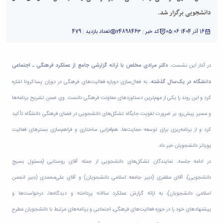
و
بوعلی
نام
اخبار
اجتماعی
دانشجویی برگزار شد.
سینا
تشکل
انجمن
مدیر
جشنواره
های
های
حمایت
16 آذر 1404 05:06
کد خبر : 24898463
تعداد بازدید : 479
فرهنگی
علمی
اسلامی
و
و
اخبار
افتخارات
پشتیبانی
هنری
کانون
کسب
فرهنگی
در آغاز این نشست،
دکتر مرادی مخلص با ارائه گزارشی جامع از عملکرد فرهنگی ـ اجتماعی
"
های
شده
و
کرونا
تشکلهای
فرهنگی
دانشگاه در یک‌سال گذشته
، به فعال‌سازی دوباره فعالیت‌های فرهنگی در دوران پساکرونا اشاره
اجتماعی
فرصتی
اسلامی
و
نمودار
کرد و این روند را یکی از مهم‌ترین دستاوردهای معاونت فرهنگی دانست. وی ضمن تشریح برنامه‌ها
برای
معرفی
اجتماعی
سامانی
همدلی"
کارشناسان
گالری
و مسیر پیش‌رو، بر ضرورت تقویت جایگاه تشکل‌های دانشجویی در فضای فرهنگی دانشگاه تأکید
ارتباط با
فرم
لیست
تصاویر
معاونت
کرد و از برنامه‌ریزی برای توسعه حمایت‌ها، هم‌افزایی ساختاری و فراهم‌سازی بسترهای فعالیت
های
تشکل
مراسم
تماس
ثبت
های
جشن
با
پویاتر دانشجویان خبر داد.
نام
فعال
دانشجویان
ما
در ادامه جلسه، نمایندگان تشکل‌های دانشجویی از جمله آقای روستایی (مسئول بسیج
آنلاین
آئین
جدیدالورود
نشانی
تورهای
نامه
مراسم
و
دانشجویی)، آقای مظفری (دبیر جامعه اسلامی دانشجویان) و آقای علی‌محمدی (دبیر انجمن
زیارتی
ها
جشن
نقشه
دانشجویی
اسلامی دانشجویان)، به ارائه گزارش عملکرد سالانه پرداخته و دیدگاه‌ها، درخواست‌ها و
فرم
دانش
دفترچه
فرم
های
آموختگی
تلفن
پیشنهادهای خود را در حوزه فعالیت‌های فرهنگی، اجتماعی و برنامه‌های مرتبط با دانشجویان مطرح
های
ثبت
مراسم
واحد