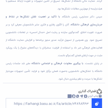
ثبت
کردند. حمایت مالی دانشگاه از تشکل‌ها، تسریع در تأمین تجهیزات و تقویت ارتباط مستقیم با
نام
جشن
ها
نام
اعیاد
افتخارات
هیئت‌رئیسه از مهم‌ترین مطالبات تشکل‌ها بود.
آنلاین
کسب
مختلف
انتخابات
بایگانی
شده
سپس دکتر مجذوبی، رئیس دانشگاه،
با تأکید بر اهمیت نقش تشکل‌ها در نشاط و
سال
انجمن
کانونهای
جریان‌سازی فرهنگی دانشگاه
، آنان را الگوی رفتاری و فکری سایر دانشجویان معرفی کرد و بر
فرهنگی
های
1401
و
سال
علمی
ضرورت تقویت اخلاق، گفت‌وگوی سازنده و رعایت اصل «جدال احسن» در تعاملات دانشجویی
اجتماعی
1400
دانشجویی
معرفی
تصریح نمود. وی همچنین از تسهیل فرآیند صدور مجوز برنامه‌ها و افزایش حمایت دانشگاه از
فرم
سال
کارشناسان
های
1399
فعالیت‌های فرهنگی خبر داد و استفاده از ظرفیت سخنرانان با دیدگاه‌های متنوع را یک رویکرد
لیست
سال
ثبت
کانون
مثبت در جهت ارتقای فضای گفت‌وگو دانست.
نام
1398
های
آنلاین
در پایان نشست،
با پیگیری معاونت فرهنگی و اجتماعی دانشگاه
مقرر شد جلسات رئیس
فعال
انتخابات
آئین
دانشگاه با تشکل‌های دانشجویی به‌صورت فصلی برگزار شود و فرایند تأمین تجهیزات موردنیاز
کانون
نامه
های
تشکل‌ها با سرعت و نظم بیشتری دنبال شود.
ها
فرهنگی
فرم
و
های
اشتراک گذاری
اجتماعی
ثبت
چاپ کردن
نام
افتخارات