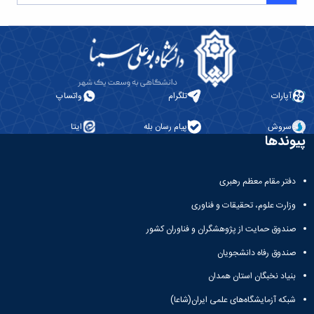
کسب
شده
نشریات
دانشگاهی
ثبت
درخواست
نشریه
آپارات
تلگرام
واتساپ
بارگذاری
نشریات
سروش
پیام رسان بله
ایتا
لیست
پیوندها
نشریات
فعال
دفتر مقام معظم رهبری
دانشگاهی
مشاهده
وزارت علوم، تحقیقات و فناوری
آرشیو
نشریات
صندوق حمایت از پژوهشگران و فناوران کشور
بارگذاری
صندوق رفاه دانشجویان
شده
بنیاد نخبگان استان همدان
شبکه آزمایشگاه‌های علمی ایران(شاعا)