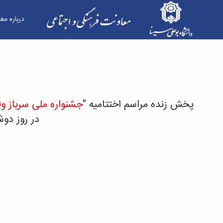
درباره مع
برگزاری مراسم اختتامیه جشنواره "سرباز ولایت " و
پخش زنده مراسم اختتامیه "
جشنواره ملی سرباز و
در روز دوشنبه ۲۵ اسفند، راس ساعت ۱۱:۳۰ در آدرس ها