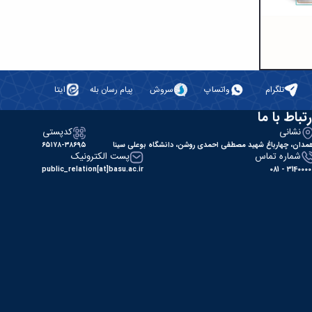
تلگرام
واتساپ
سروش
پیام رسان بله
ایتا
رتباط با ما
نشانی
کدپستی
مدان، چهارباغ شهید مصطفی احمدی روشن، دانشگاه بوعلی سینا
۶۵۱۷۸-۳۸۶۹۵
شماره تماس
پست الکترونیک
public_relation[at]basu.ac.ir
31400000 - 0