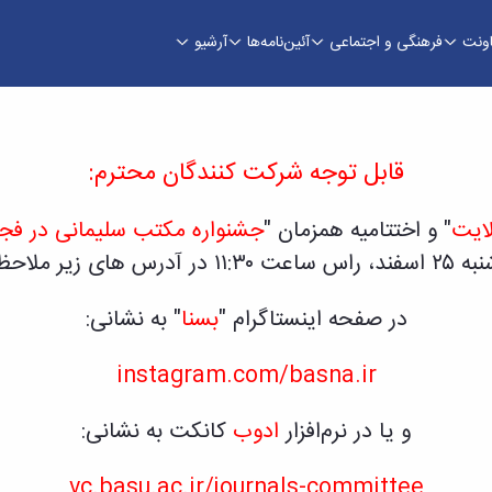
اونت
فرهنگی و اجتماعی
آئین‌نامه‌ها
آرشیو
 جشنواره " مکتب سلیمانی در فجر فاطمی " - معاون
قابل توجه شرکت کنندگان محترم:
لایت
" و اختتامیه همزمان "
جشنواره مکتب سلیمانی در فج
ی زیر ملاحظه فرمائید:
در صفحه اینستاگرام "
بسنا
" به نشانی:
instagram.com/basna.ir
و یا در نرم‌افزار
ادوب
کانکت به نشانی:
vc.basu.ac.ir/journals-committee