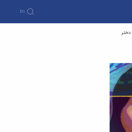
En
دختر