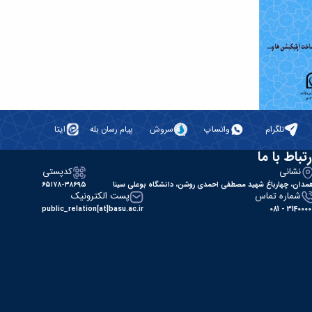
تلگرام
واتساپ
سروش
پیام رسان بله
ایتا
رتباط با ما
نشانی
کدپستی
مدان، چهارباغ شهید مصطفی احمدی روشن، دانشگاه بوعلی سینا
۶۵۱۷۸-۳۸۶۹۵
شماره تماس
پست الکترونیک
public_relation[at]basu.ac.ir
31400000 - 0