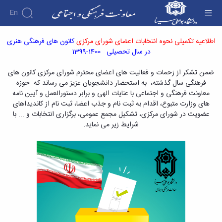
En
اطلاعیه تکمیلی نحوه انتخابات اعضای شورای
اطلاعیه تکمیلی نحوه انتخابات اعضای شورای مرکزی
کانون های فرهنگی هنری
مرکزی کانون های فرهنگی در سال تحصیلی 1400-
در سال تحصیلی 1400-1399
درباره
1399 - معاونت فرهنگی
معاونت
درباره
فرهنگی
ضمن تشکر از زحمات و فعالیت های اعضای محترم شورای مرکزی کانون های
معرفی
و
فرهنگی سال گذشته، به استحضار دانشجویان عزیز می رساند که حوزه
اجتماعی
معاون
معاونت فرهنگی و اجتماعی با عنایات الهی و برابر دستورالعمل و آیین نامه
انجمن
آئین‌نامه‌ها
اهداف
های وزارت متبوع، اقدام به ثبت نام و جذب اعضا، ثبت نام از کاندیداهای
آئین
های علمی
آرشیو
و
عضویت در شورای مرکزی، تشکیل مجمع عمومی، برگزاری انتخابات و ... با
نامه
اخبار
دانشجویی
وظایف
شرایط زیر می نماید.
های
اخبار
معرفی
معاونین
معاونت
معاونت
کارشناسان
قبلی
فرهنگی
لیست
فرهنگی
کارکنان
پیوست
و
انجمن
ساختار
فرهنگی
های
اجتماعی
سازمانی
پوشش
اخبار
علمی
مدیر
و
آئین
انجمن
برنامه
آراستگی
نامه
های
ریزی
در
ها
علمی
فرهنگی
دانشگاه
ثبت
دانشجویی