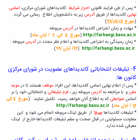
:
کسب
* پس از طی فرایند قانونیِ
احراز شرایط ِ
کاندیداهای شورای مرکزی،
اسامی
شده
نهایی
کاندیداها از طریق
آدرس
زیر به دانشجویان اطلاع رسانی می گردد.
نشریات
(
مورخ
99/08/07
)
دانشگاهی
*
مهلت و زمان اعتراض کاندیداها در
آدرس
مربوطه:
ثبت
http://farhangi.basu.ac.ir
(
مورخ
7
الی
9
/ آبان ماه
)
درخواست
* زمان رسیدگی به اعتراض کاندیداها و اعلام نظر مجدد در
آدرس
مربوطه :
نشریه
http://farhangi.basu.ac.ir
(
14/ آبان /99
)
بارگذاری
نشریات
لیست
4-
تبلیغات انتخاباتی کاندیداهای عضویت در شورای مرکزی
نشریات
فعال
کانون ها:
دانشگاهی
*
پس از اعلام نهایی اسامی کاندیداها، این افراد
موظف
هستند تا در
موعد
مشاهده
مقرر
و با مراجعه به
آدرس
مربوطه زیر ،
فرم تبلیغاتی
و انتخاباتی خود را بر
آرشیو
اساس
ضوابطی
که به اطلاع آنان خواهد رسید، تکمیل نمایند. (
مورخ
7
الی
نشریات
16
/ آبان ماه
)
http://farhangi.basu.ac.ir
بارگذاری
*
تبلیغات کاندیداها
صرفا
ً
از طریق لینک مربوطه انجام می شود و این
شده
معاونت مسئولیتی در قبال صحت و سقم تبلیغات کاندیداها خارج از لینک
معرفی شده ندارد.