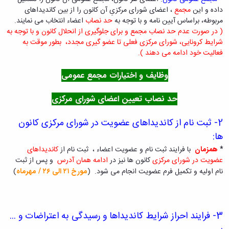
ثبت
نام
جشن
ها
داده و این
مجمع
، اعضای شورای مرکزیِ آن کانون را از بین کاندیداهای
نام
اعیاد
افتخارات
مربوطه، براساس آیین نامه و با توجه به
حد نصاب
اعضاء انتخاب می نمایند.
آنلاین
کسب
مختلف
( در صورت عدم حد نصاب مجمع و
برای جلوگیری از انحلال کانون و با توجه به
انتخابات
بایگانی
شده
شرایط کرونایی، شورای مرکزی فعلی تا عضو گیری مجدد، بطور موقت به
سال
انجمن
کانونهای
فعالیت خود ادامه می دهند ).
فرهنگی
های
1401
و
سال
علمی
وظایف و اختیارات مجمع عمومی
اجتماعی
1400
دانشجویی
معرفی
فرم
سال
کارشناسان
حد نصاب تعیین اعضای شورای مرکزی
های
1399
لیست
سال
ثبت
کانون
نام
1398
2-
ثبت نام از کاندیداهای عضویت در شورای مرکزی کانون
های
آنلاین
ها:
فعال
انتخابات
*
همزمان
با فرایند ثبت نام و عضویت اعضاء ، ثبت نام از
کاندیداهای
آئین
کانون
عضویت در
شورای مرکزی
کانون ها نیز در
ادامه همان
آدرس
و پس از ثبت
نامه
های
نام اولیه و تکمیل فرم عضویت انجام می شود.
(
مورخ ۲۱
الی ۲۶
/ مهرماه
)
ها
فرهنگی
فرم
و
های
اجتماعی
ثبت
3-
فرایند احراز شرایط کاندیداها و
رسیدگی به اعتراضات و ...
نام
افتخارات