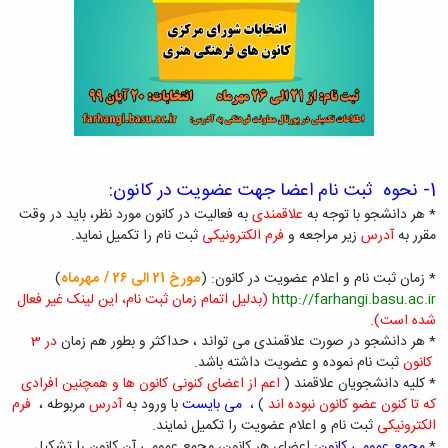
و
بوعلی
نام
اخبار
اجتماعی
سینا
تشکل
انجمن
مدیر
جشنواره
های
های
حمایت
فرهنگی
علمی
اسلامی
و
و
اخبار
افتخارات
پشتیبانی
هنری
کانون
کسب
فرهنگی
"
های
شده
و
کرونا
تشکلهای
فرهنگی
اجتماعی
فرصتی
اسلامی
و
1- نحوه ثبت نام اعضا جهت عضویت در کانون:
نمودار
برای
معرفی
اجتماعی
سامانی
* هر دانشجو با توجه به
علاقمندی
به فعالیت در کانون مورد نظر، باید در وقت
همدلی"
کارشناسان
گالری
ارتباط با
مقرر به
آدرس
زیر مراجعه و
فرم الکترونیکی
ثبت نام را تکمیل نماید.
فرم
لیست
تصاویر
معاونت
های
تشکل
مراسم
تماس
* زمان ثبت نام و اعلام عضویت در کانون: (
مورخ 21
الی 26
/ مهرماه
)
ثبت
های
جشن
با
http://farhangi.basu.ac.ir
(بدلیل اتمام زمان ثبت نام، این لینک غیر فعال
نام
فعال
دانشجویان
ما
شده است).
آنلاین
آئین
جدیدالورود
نشانی
* هر دانشجو در صورت علاقمندی می تواند ، حداکثر و بطور هم زمان
در 3
تورهای
نامه
مراسم
و
کانون
ثبت نام نموده و عضویت داشته باشد.
زیارتی
ها
جشن
نقشه
* کلیه دانشجویان علاقمند (
اعم از اعضای کنونی کانون ها و همچنین افرادی
دانشجویی
فرم
دانش
دفترچه
که تا کنون عضو کانون نبوده اند
) ،
می بایست
با ورود به
آدرس
مربوطه ،
فرم
فرم
های
آموختگی
تلفن
الکترونیکی
ثبت نام و اعلام عضویت را تکمیل نمایند.
های
ثبت
مراسم
واحد
*
مجمع عمومی کانون
: اعضای هر کانون، مجمع عمومی آن کانون را تشکیل