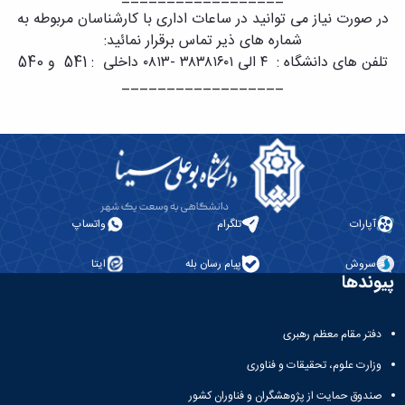
در صورت نیاز می توانید در ساعات اداری با کارشناسان مربوطه به
شماره های ذیر تماس برقرار نمائید:
تلفن های دانشگاه : ۴ الی ۳۸۳۸۱۶۰۱ -۰۸۱۳ داخلی : 541 و 540
_____
_________
____
آپارات
تلگرام
واتساپ
سروش
پیام رسان بله
ایتا
پیوندها
دفتر مقام معظم رهبری
وزارت علوم، تحقیقات و فناوری
صندوق حمایت از پژوهشگران و فناوران کشور