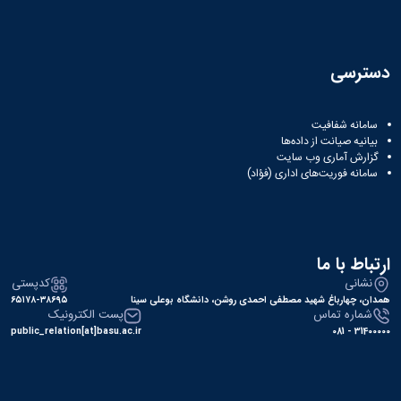
دسترسی
سامانه شفافیت
بیانیه صیانت از داده‌ها
گزارش آماری وب‌ سایت
سامانه فوریت‌های اداری (فؤاد)
ارتباط با ما
نشانی
کدپستی
همدان، چهارباغ شهید مصطفی احمدی روشن، دانشگاه بوعلی سینا
۶۵۱۷۸-۳۸۶۹۵
شماره تماس
پست الکترونیک
public_relation[at]basu.ac.ir
31400000 - 081