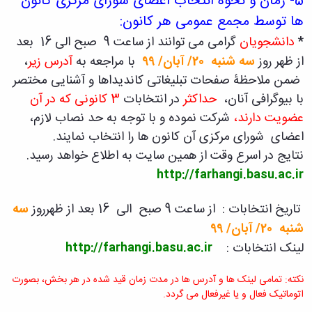
5-
زمان و نحوه انتخاب اعضای شورای مرکزی کانون
ها توسط مجمع عمومی هر کانون:
*
دانشجویان
گرامی می توانند از ساعت 9 صبح الی 16 بعد
از ظهر روز
سه شنبه 20/ آبان/ 99
با مراجعه به
آدرس زیر
،
ضمن ملاحظۀ صفحات تبلیغاتی کاندیداها و آشنایی مختصر
با بیوگرافی آنان،
حداکثر
در انتخابات
3 کانونی که در آن
عضویت دارند،
شرکت نموده و با توجه به حد نصاب لازم،
اعضای شورای مرکزی آن کانون ها را انتخاب نمایند.
نتایج در اسرع وقت از همین سایت به اطلاع خواهد رسید.
http://farhangi.basu.ac.ir
تاریخ انتخابات : از ساعت 9 صبح الی 16 بعد از ظهرروز
سه
شنبه 20/ آبان/ 99
لینک انتخابات :
http://farhangi.basu.ac.ir
نکته: تمامی لینک ها و آدرس ها در مدت زمان قید شده در هر بخش، بصورت
اتوماتیک فعال و یا غیرفعال می گردد.
_____
_________
____