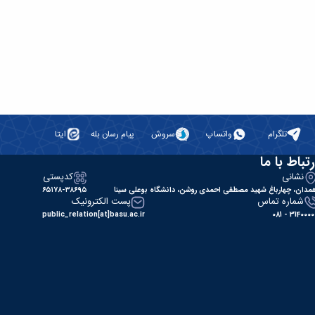
تلگرام
واتساپ
سروش
پیام رسان بله
ایتا
رتباط با ما
نشانی
کدپستی
مدان، چهارباغ شهید مصطفی احمدی روشن، دانشگاه بوعلی سینا
۶۵۱۷۸-۳۸۶۹۵
شماره تماس
پست الکترونیک
public_relation[at]basu.ac.ir
31400000 - 0