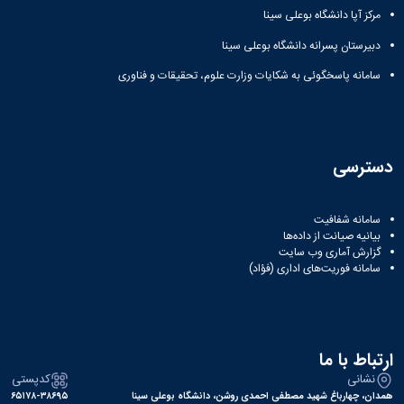
کسب
مرکز آپا دانشگاه بوعلی سینا
شده
دبیرستان پسرانه دانشگاه بوعلی سینا
نشریات
دانشگاهی
سامانه پاسخگوئی به شکایات وزارت علوم، تحقیقات و فناوری
ثبت
درخواست
نشریه
بارگذاری
نشریات
دسترسی
لیست
نشریات
فعال
سامانه شفافیت
دانشگاهی
بیانیه صیانت از داده‌ها
گزارش آماری وب‌ سایت
مشاهده
سامانه فوریت‌های اداری (فؤاد)
آرشیو
نشریات
بارگذاری
شده
ارتباط با ما
نشانی
کدپستی
همدان، چهارباغ شهید مصطفی احمدی روشن، دانشگاه بوعلی سینا
۶۵۱۷۸-۳۸۶۹۵