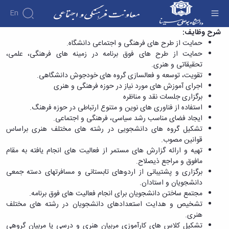
En
مدیر حمایت و پشتیبانی فرهنگی و اجتماعی
شرح وظایف:
حمایت از طرح­ های فرهنگی و اجتماعی دانشگاه.
دانشگاه - معاونت فرهنگی
حمایت از طرح­ های فوق ­برنامه در زمینه­ های فرهنگی، علمی،
درباره
معاونت
تحقیقاتی و هنری.
درباره
فرهنگی
تقویت، توسعه و فعال­سازی گروه­ های خودجوش دانشگاهی.
معرفی
و
اجرای آموزش های مورد نیاز در حوزه فرهنگی و هنری
اجتماعی
معاون
برگزاری جلسات نقد و مناظره
انجمن
آئین‌نامه‌ها
اهداف
استفاده از فناوری­ های نوین و متنوع ارتباطی در حوزه فرهنگ.
آئین
های علمی
آرشیو
و
ایجاد فضای مناسب رشد سیاسی، فرهنگی و اجتماعی.
نامه
اخبار
دانشجویی
وظایف
تشکیل گروه ­های دانشجویی در رشته­ های مختلف هنری براساس
های
اخبار
معرفی
معاونین
قوانین مصوب.
معاونت
معاونت
کارشناسان
قبلی
فرهنگی
تهیه و ارائه گزارش­ های مستمر از فعالیت­ های انجام یافته به مقام
لیست
فرهنگی
کارکنان
پیوست
مافوق و مراجع ذی­صلاح.
و
انجمن
ساختار
فرهنگی
برگزاری و پشتیبانی از اردوهای تابستانی و مسافرت­های دسته جمعی
های
اجتماعی
سازمانی
پوشش
دانشجویان و استادان.
اخبار
علمی
مدیر
و
مجتمع ساختن دانشجویان برای انجام فعالیت­ های فوق برنامه.
آئین
انجمن
برنامه
آراستگی
تشخیص و هدایت استعدادهای دانشجویان در رشته­ های مختلف
نامه
های
ریزی
در
هنری.
ها
علمی
فرهنگی
دانشگاه
تشکیل کلاس ­های کارآموزی مربیان هنری و درسی یا مربیان گروهی
ثبت
دانشجویی