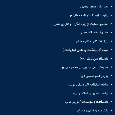
ثبت
نام
جشن
ها
نام
دفتر مقام معظم رهبری
اعیاد
افتخارات
آنلاین
کسب
مختلف
وزارت علوم، تحقیقات و فناوری
انتخابات
بایگانی
شده
سال
انجمن
کانونهای
صندوق حمایت از پژوهشگران و فناوران کشور
فرهنگی
های
1401
و
صندوق رفاه دانشجویان
سال
علمی
اجتماعی
1400
دانشجویی
بنیاد نخبگان استان همدان
معرفی
فرم
سال
کارشناسان
های
1399
شبکه آزمایشگاه‌های علمی ایران(شاعا)
لیست
سال
ثبت
دانشگاه بین‌المللی D-۸
کانون
نام
1398
های
آنلاین
معاونت علمی فناوری ریاست جمهوری
فعال
انتخابات
آئین
پورتال امام خمینی (ره)
کانون
نامه
های
سامانه تدارکات الکترونیکی دولت
ها
فرهنگی
فرم
و
ریاست جمهوری اسلامی ایران
های
اجتماعی
ثبت
دانشگاه‌ها و مؤسسات آموزش عالی
نام
پارک علم و فناوری همدان
افتخارات