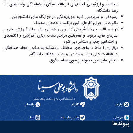
و
بوعلی
مختلف و ارزشیابی فعالیت­های فارغ­التحصیلان با هماهنگی واحدهای ذی­
نام
اخبار
اجتماعی
سینا
ربط دانشگاه.
تشکل
انجمن
مدیر
جشنواره
رسیدگی و سرپرستی کلیه امورفرهنگی در خوابگاه­ های دانشجویان.
های
های
حمایت
فرهنگی
نظارت بر اجرای کارهای فوق­ برنامه واحدهای مختلف.
علمی
اسلامی
و
و
تهیه مطالب جهت نشریاتی که برای راهنمایی مؤسسات آموزش عالی و
اخبار
افتخارات
پشتیبانی
هنری
سازمان­ های مربوط و همچنین مراجع برنامه­ ریزی آموزشی و اقتصادی
کانون
کسب
فرهنگی
"
و اجتماعی چاپ و منتشر می شود.
های
شده
و
کرونا
برقراری ارتباط با واحدهای مختلف دانشگاه به منظور ایجاد هماهنگی
تشکلهای
فرهنگی
اجتماعی
فرصتی
در فعالیت­ های فوق برنامه در ارتباط با اهداف دانشگاه.
اسلامی
و
نمودار
برای
انجام سایر امور محوله از سوی مقام مافوق.
معرفی
اجتماعی
سامانی
همدلی"
کارشناسان
گالری
ارتباط با
فرم
لیست
تصاویر
معاونت
های
تشکل
مراسم
تماس
ثبت
های
جشن
با
نام
فعال
دانشجویان
ما
آنلاین
آئین
جدیدالورود
نشانی
تورهای
نامه
مراسم
آپارات
تلگرام
واتساپ
و
زیارتی
ها
جشن
نقشه
دانشجویی
فرم
دانش
سروش
پیام رسان بله
ایتا
دفترچه
فرم
های
آموختگی
پیوندها
تلفن
های
ثبت
مراسم
واحد