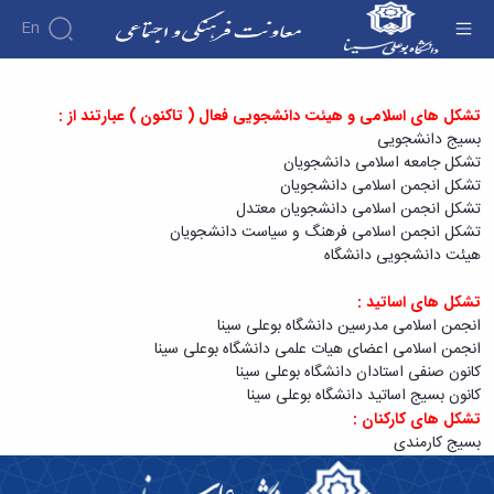
En
لیست تشکل های فعال - معاونت فرهنگی
تشکل های اسلامی و هیئت دانشجویی فعال ( تاکنون ) عبارتند از :
درباره
معاونت
بسیج دانشجویی
درباره
فرهنگی
تشکل جامعه اسلامی دانشجویان
معرفی
و
تشکل انجمن اسلامی دانشجویان
اجتماعی
معاون
تشکل انجمن اسلامی دانشجویان معتدل
انجمن
آئین‌نامه‌ها
اهداف
تشکل انجمن اسلامی فرهنگ و سیاست دانشجویان
آئین
های علمی
آرشیو
و
هیئت دانشجویی دانشگاه
نامه
اخبار
دانشجویی
وظایف
های
اخبار
معرفی
معاونین
تشکل های اساتید :
معاونت
معاونت
کارشناسان
قبلی
فرهنگی
انجمن اسلامی مدرسین دانشگاه بوعلی سینا
لیست
فرهنگی
کارکنان
پیوست
انجمن اسلامی اعضای هیات علمی دانشگاه بوعلی سینا
و
انجمن
ساختار
فرهنگی
کانون صنفی استادان دانشگاه بوعلی سینا
های
اجتماعی
سازمانی
پوشش
کانون بسیج اساتید دانشگاه بوعلی سینا
اخبار
علمی
مدیر
و
تشکل های کارکنان :
آئین
انجمن
برنامه
آراستگی
بسیج کارمندی
نامه
های
ریزی
در
ها
علمی
فرهنگی
دانشگاه
ثبت
دانشجویی