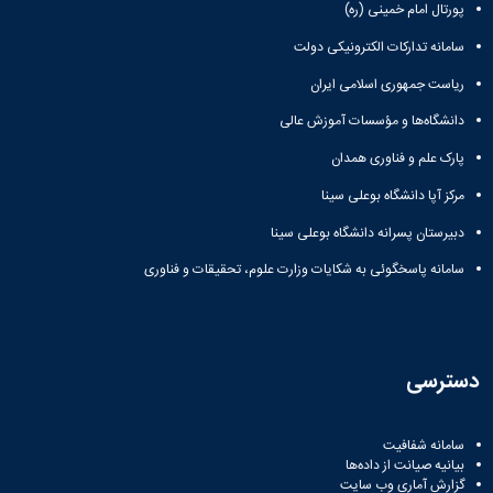
ثبت
نام
جشن
پورتال امام خمینی (ره)
ها
نام
اعیاد
افتخارات
سامانه تدارکات الکترونیکی دولت
آنلاین
کسب
مختلف
انتخابات
بایگانی
شده
ریاست جمهوری اسلامی ایران
سال
انجمن
کانونهای
فرهنگی
های
1401
دانشگاه‌ها و مؤسسات آموزش عالی
و
سال
علمی
پارک علم و فناوری همدان
اجتماعی
1400
دانشجویی
معرفی
فرم
سال
مرکز آپا دانشگاه بوعلی سینا
کارشناسان
های
1399
لیست
دبیرستان پسرانه دانشگاه بوعلی سینا
سال
ثبت
کانون
نام
1398
سامانه پاسخگوئی به شکایات وزارت علوم، تحقیقات و فناوری
های
آنلاین
فعال
انتخابات
آئین
کانون
نامه
های
ها
فرهنگی
دسترسی
فرم
و
های
اجتماعی
ثبت
سامانه شفافیت
نام
بیانیه صیانت از داده‌ها
افتخارات
گزارش آماری وب‌ سایت