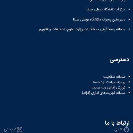
ثبت
نام
جشن
ها
نام
اعیاد
افتخارات
مرکز آپا دانشگاه بوعلی سینا
آنلاین
کسب
مختلف
دبیرستان پسرانه دانشگاه بوعلی سینا
انتخابات
بایگانی
شده
سال
انجمن
کانونهای
سامانه پاسخگوئی به شکایات وزارت علوم، تحقیقات و فناوری
فرهنگی
های
1401
و
سال
علمی
اجتماعی
1400
دانشجویی
معرفی
فرم
سال
کارشناسان
های
1399
دسترسی
لیست
سال
ثبت
کانون
نام
1398
های
آنلاین
سامانه شفافیت
فعال
بیانیه صیانت از داده‌ها
انتخابات
آئین
گزارش آماری وب‌ سایت
کانون
سامانه فوریت‌های اداری (فؤاد)
نامه
های
ها
فرهنگی
فرم
و
های
اجتماعی
ثبت
ارتباط با ما
نام
نشانی
کدپستی
افتخارات