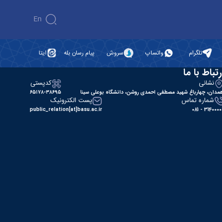
En
تلگرام
واتساپ
سروش
پیام رسان بله
ایتا
رتباط با ما
نشانی
کدپستی
مدان، چهارباغ شهید مصطفی احمدی روشن، دانشگاه بوعلی سینا
۶۵۱۷۸-۳۸۶۹۵
شماره تماس
پست الکترونیک
public_relation[at]basu.ac.ir
31400000 - 0