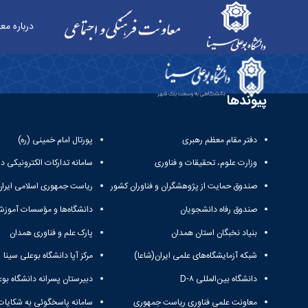
درباره مع
مراسم جشن دانش آموختگی - معاونت فرهنگی
پیوندها
دفتر مقام معظم رهبری
پورتال امام خمینی (ره)
وزارت علوم، تحقیقات و فناوری
سامانه تدارکات الکترونیکی د
صندوق حمایت از پژوهشگران و فناوران کشور
ریاست جمهوری اسلامی ایران
صندوق رفاه دانشجویان
دانشگاه‌ها و مؤسسات آموزش
بنیاد نخبگان استان همدان
پارک علم و فناوری همدان
شبکه آزمایشگاه‌های علمی ایران(شاعا)
مرکز آپا دانشگاه بوعلی سینا
دانشگاه بین‌المللی D-۸
دبیرستان پسرانه دانشگاه بوع
معاونت علمی فناوری ریاست جمهوری
سامانه پاسخگوئی به شکایات