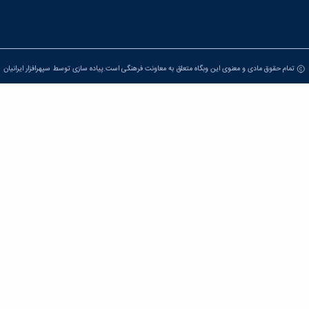
تمام حقوق مادی و معنوی این وبگاه متعلق به معاونت فرهنگی است.پیاده سازی توسط
سپهرافزار ایرانیان