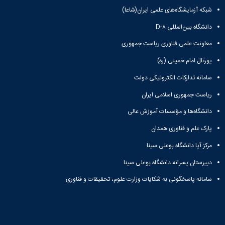
و
بوعلی
نام
اخبار
شبکه آزمایشگاه‌های علمی ایران(شاعا)
اجتماعی
سینا
تشکل
انجمن
مدیر
جشنواره
دانشگاه بین‌المللی D-۸
های
های
حمایت
فرهنگی
علمی
اسلامی
و
معاونت علمی فناوری ریاست جمهوری
و
اخبار
افتخارات
پشتیبانی
هنری
پورتال امام خمینی (ره)
کانون
کسب
فرهنگی
"
های
شده
و
سامانه تدارکات الکترونیکی دولت
کرونا
تشکلهای
فرهنگی
اجتماعی
فرصتی
اسلامی
و
ریاست جمهوری اسلامی ایران
نمودار
برای
معرفی
اجتماعی
سامانی
همدلی"
دانشگاه‌ها و مؤسسات آموزش عالی
کارشناسان
گالری
ارتباط با
فرم
لیست
تصاویر
معاونت
پارک علم و فناوری همدان
های
تشکل
مراسم
تماس
ثبت
های
جشن
مرکز آپا دانشگاه بوعلی سینا
با
نام
فعال
دانشجویان
ما
دبیرستان پسرانه دانشگاه بوعلی سینا
آنلاین
آئین
جدیدالورود
نشانی
تورهای
نامه
مراسم
و
سامانه پاسخگوئی به شکایات وزارت علوم، تحقیقات و فناوری
زیارتی
ها
جشن
نقشه
دانشجویی
فرم
دانش
دفترچه
فرم
های
آموختگی
تلفن
های
ثبت
مراسم
واحد