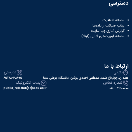
ثبت
نام
جشن
دسترسی
ها
نام
اعیاد
افتخارات
آنلاین
کسب
مختلف
انتخابات
بایگانی
سامانه شفافیت
شده
بیانیه صیانت از داده‌ها
سال
انجمن
کانونهای
گزارش آماری وب‌ سایت
فرهنگی
های
1401
سامانه فوریت‌های اداری (فؤاد)
و
سال
علمی
اجتماعی
1400
دانشجویی
معرفی
فرم
سال
کارشناسان
های
1399
لیست
سال
ثبت
ارتباط با ما
کانون
نام
1398
نشانی
کدپستی
های
آنلاین
همدان، چهارباغ شهید مصطفی احمدی روشن، دانشگاه بوعلی سینا
۶۵۱۷۸-۳۸۶۹۵
فعال
انتخابات
شماره تماس
پست الکترونیک
آئین
کانون
public_relation[at]basu.ac.ir
31400000 - 081
نامه
های
ها
فرهنگی
فرم
و
های
اجتماعی
ثبت
نام
افتخارات