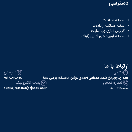
ثبت
نام
جشن
دسترسی
ها
نام
اعیاد
افتخارات
آنلاین
کسب
مختلف
انتخابات
بایگانی
سامانه شفافیت
شده
بیانیه صیانت از داده‌ها
سال
انجمن
کانونهای
گزارش آماری وب‌ سایت
فرهنگی
های
1401
سامانه فوریت‌های اداری (فؤاد)
و
سال
علمی
اجتماعی
1400
دانشجویی
معرفی
فرم
سال
کارشناسان
های
1399
لیست
سال
ثبت
ارتباط با ما
کانون
نام
1398
نشانی
کدپستی
های
آنلاین
همدان، چهارباغ شهید مصطفی احمدی روشن، دانشگاه بوعلی سینا
۶۵۱۷۸-۳۸۶۹۵
فعال
انتخابات
شماره تماس
پست الکترونیک
آئین
کانون
public_relation[at]basu.ac.ir
31400000 - 081
نامه
های
ها
فرهنگی
فرم
و
های
اجتماعی
ثبت
نام
افتخارات