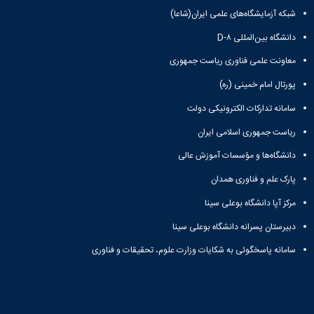
و
بوعلی
نام
اخبار
شبکه آزمایشگاه‌های علمی ایران(شاعا)
اجتماعی
سینا
تشکل
انجمن
مدیر
جشنواره
دانشگاه بین‌المللی D-۸
های
های
حمایت
فرهنگی
علمی
اسلامی
و
معاونت علمی فناوری ریاست جمهوری
و
اخبار
افتخارات
پشتیبانی
هنری
پورتال امام خمینی (ره)
کانون
کسب
فرهنگی
"
های
شده
و
سامانه تدارکات الکترونیکی دولت
کرونا
تشکلهای
فرهنگی
اجتماعی
فرصتی
اسلامی
و
ریاست جمهوری اسلامی ایران
نمودار
برای
معرفی
اجتماعی
سامانی
همدلی"
دانشگاه‌ها و مؤسسات آموزش عالی
کارشناسان
گالری
ارتباط با
فرم
لیست
تصاویر
معاونت
پارک علم و فناوری همدان
های
تشکل
مراسم
تماس
ثبت
های
جشن
مرکز آپا دانشگاه بوعلی سینا
با
نام
فعال
دانشجویان
ما
دبیرستان پسرانه دانشگاه بوعلی سینا
آنلاین
آئین
جدیدالورود
نشانی
تورهای
نامه
مراسم
و
سامانه پاسخگوئی به شکایات وزارت علوم، تحقیقات و فناوری
زیارتی
ها
جشن
نقشه
دانشجویی
فرم
دانش
دفترچه
فرم
های
آموختگی
تلفن
های
ثبت
مراسم
واحد