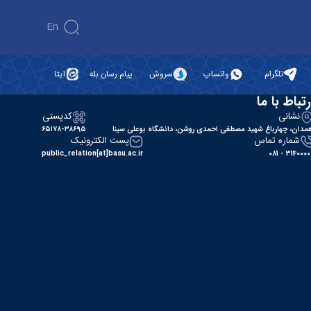
En
تلگرام
واتساپ
سروش
پیام رسان بله
ایتا
رتباط با ما
نشانی
کدپستی
مدان، چهارباغ شهید مصطفی احمدی روشن، دانشگاه بوعلی سینا
۶۵۱۷۸-۳۸۶۹۵
شماره تماس
پست الکترونیک
public_relation[at]basu.ac.ir
31400000 - 0