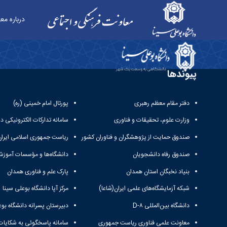
درباره مع
مشاهده آرشیو نشریات بارگذاری شده - معاونت فر
پیوندها
دفتر مقام معظم رهبری
پورتال امام خمینی (ره)
وزارت علوم، تحقیقات و فناوری
سامانه تدارکات الکترونیکی د
صندوق حمایت از پژوهشگران و فناوران کشور
ریاست جمهوری اسلامی ایران
صندوق رفاه دانشجویان
دانشگاه‌ها و مؤسسات آموزش
بنیاد نخبگان استان همدان
پارک علم و فناوری همدان
شبکه آزمایشگاه‌های علمی ایران(شاعا)
مرکز آپا دانشگاه بوعلی سینا
دانشگاه بین‌المللی D-۸
دبیرستان پسرانه دانشگاه بوع
معاونت علمی فناوری ریاست جمهوری
سامانه پاسخگوئی به شکایات