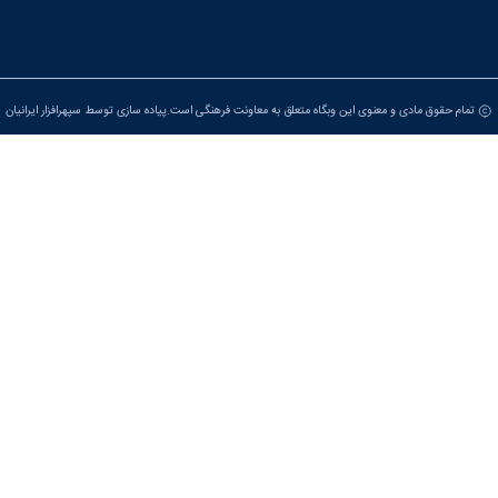
تمام حقوق مادی و معنوی این وبگاه متعلق به معاونت فرهنگی است.پیاده سازی توسط
سپهرافزار ایرانیان