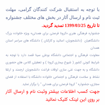
و
بوعلی
نام
اخبار
اجتماعی
سینا
تشکل
انجمن
با توجه به استقبال شرکت کنندگان گرامی، مهلت
مدیر
جشنواره
های
های
حمایت
ثبت نام و ارسال آثار در بخش های مختلف جشنواره
فرهنگی
علمی
اسلامی
و
و
اخبار
افتخارات
پشتیبانی
تا تاریخ 1399/03/25 تمدید گردید.
هنری
کانون
کسب
فرهنگی
"
جشنواره فرهنگی هنری «کرونا فرصتی برای همدلی» ویژه خانواده بزرگ
های
شده
و
کرونا
تشکلهای
فرهنگی
اجتماعی
دانشگاهیان
)
دانشجویان، اساتید و کارکنان ) دانشگاه های سراسر استان
فرصتی
اسلامی
و
نمودار
برای
معرفی
همدان
اجتماعی
سامانی
همدلی"
کارشناسان
گالری
ارتباط با
معاونت فرهنگی و اجتماعی دانشگاه بوعلی سینا قصد دارد با توجه به
فرم
لیست
تصاویر
معاونت
های
شرایط کنونی کشور ( شیوع بیماری کرونا ) و تعطیلی کلاس های حضوری
تشکل
مراسم
تماس
ثبت
های
جشن
با
دانشگاه و به جهت غنی سازی اوقات فراغت دانشجویان ارجمند و ارتقا
نام
فعال
دانشجویان
ما
آنلاین
نشاط و سلامت فرهنگی و اجتماعی خانواده دانشگاه با استفاده از فضای
آئین
جدیدالورود
نشانی
تورهای
نامه
مراسم
و
مجازی، جشنواره " کرونا فرصتی برای همدلی " را برگزار نماید
.
زیارتی
ها
جشن
نقشه
جهت کسب اطلاعات بیشتر وثبت نام و ارسال آثار
دانشجویی
فرم
دانش
دفترچه
فرم
های
آموختگی
تلفن
بر روی این لینک کلیک نمائید
های
ثبت
مراسم
واحد