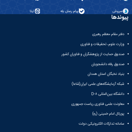
کسب
شده
سروش
پیام رسان بله
ایتا
نشریات
پیوندها
دانشگاهی
ثبت
درخواست
دفتر مقام معظم رهبری
نشریه
وزارت علوم، تحقیقات و فناوری
بارگذاری
نشریات
صندوق حمایت از پژوهشگران و فناوران کشور
لیست
صندوق رفاه دانشجویان
نشریات
فعال
بنیاد نخبگان استان همدان
دانشگاهی
مشاهده
شبکه آزمایشگاه‌های علمی ایران(شاعا)
آرشیو
دانشگاه بین‌المللی D-۸
نشریات
بارگذاری
معاونت علمی فناوری ریاست جمهوری
شده
پورتال امام خمینی (ره)
سامانه تدارکات الکترونیکی دولت