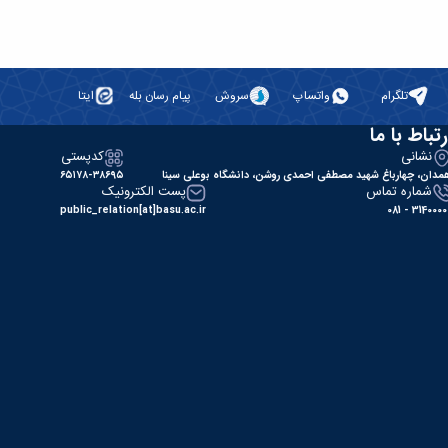
تلگرام
واتساپ
سروش
پیام رسان بله
ایتا
رتباط با ما
نشانی
کدپستی
مدان، چهارباغ شهید مصطفی احمدی روشن، دانشگاه بوعلی سینا
۶۵۱۷۸-۳۸۶۹۵
شماره تماس
پست الکترونیک
public_relation[at]basu.ac.ir
31400000 - 0