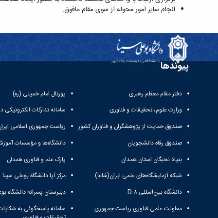
انجام سایر امور محوله از سوی مقام مافوق.
پیوندها
دفتر مقام معظم رهبری
پورتال امام خمینی (ره)
وزارت علوم، تحقیقات و فناوری
سامانه تدارکات الکترونیکی د
صندوق حمایت از پژوهشگران و فناوران کشور
ریاست جمهوری اسلامی ایران
صندوق رفاه دانشجویان
دانشگاه‌ها و مؤسسات آموزش
بنیاد نخبگان استان همدان
پارک علم و فناوری همدان
شبکه آزمایشگاه‌های علمی ایران(شاعا)
مرکز آپا دانشگاه بوعلی سینا
دانشگاه بین‌المللی D-۸
دبیرستان پسرانه دانشگاه بوع
معاونت علمی فناوری ریاست جمهوری
سامانه پاسخگوئی به شکایات
تحقیقات و فناوری