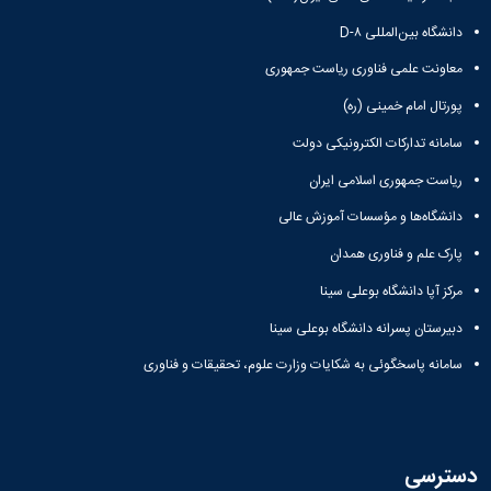
و
بوعلی
نام
اخبار
اجتماعی
دانشگاه بین‌المللی D-۸
سینا
تشکل
انجمن
مدیر
جشنواره
های
های
معاونت علمی فناوری ریاست جمهوری
حمایت
فرهنگی
علمی
اسلامی
و
و
پورتال امام خمینی (ره)
اخبار
افتخارات
پشتیبانی
هنری
کانون
کسب
فرهنگی
سامانه تدارکات الکترونیکی دولت
"
های
شده
و
کرونا
تشکلهای
فرهنگی
ریاست جمهوری اسلامی ایران
اجتماعی
فرصتی
اسلامی
و
نمودار
دانشگاه‌ها و مؤسسات آموزش عالی
برای
معرفی
اجتماعی
سامانی
همدلی"
کارشناسان
گالری
ارتباط با
پارک علم و فناوری همدان
فرم
لیست
تصاویر
معاونت
های
تشکل
مراسم
مرکز آپا دانشگاه بوعلی سینا
تماس
ثبت
های
جشن
با
دبیرستان پسرانه دانشگاه بوعلی سینا
نام
فعال
دانشجویان
ما
آنلاین
آئین
جدیدالورود
سامانه پاسخگوئی به شکایات وزارت علوم، تحقیقات و فناوری
نشانی
تورهای
نامه
مراسم
و
زیارتی
ها
جشن
نقشه
دانشجویی
فرم
دانش
دفترچه
فرم
های
آموختگی
تلفن
دسترسی
های
ثبت
مراسم
واحد