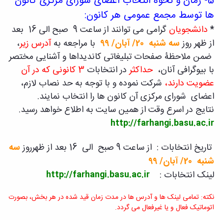
5-
زمان و نحوه انتخاب اعضای شورای مرکزی کانون
ها توسط مجمع عمومی هر کانون:
*
دانشجویان
گرامی می توانند از ساعت 9 صبح الی 16 بعد
از ظهر روز
سه شنبه 20/ آبان/ 99
با مراجعه به
آدرس زیر
،
ضمن ملاحظۀ صفحات تبلیغاتی کاندیداها و آشنایی مختصر
با بیوگرافی آنان،
حداکثر
در انتخابات
3 کانونی که در آن
عضویت دارند،
شرکت نموده و با توجه به حد نصاب لازم،
اعضای شورای مرکزی آن کانون ها را انتخاب نمایند.
نتایج در اسرع وقت از همین سایت به اطلاع خواهد رسید.
http://farhangi.basu.ac.ir
تاریخ انتخابات : از ساعت 9 صبح الی 16 بعد از ظهرروز
سه
شنبه 20/ آبان/ 99
لینک انتخابات :
http://farhangi.basu.ac.ir
نکته: تمامی لینک ها و آدرس ها در مدت زمان قید شده در هر بخش، بصورت
اتوماتیک فعال و یا غیرفعال می گردد.
_____
_________
____