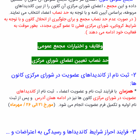
ثبت
نام
جشن
ها
داده و این
مجمع
، اعضای شورای مرکزیِ آن کانون را از بین کاندیداهای
نام
اعیاد
افتخارات
مربوطه، براساس آیین نامه و با توجه به
حد نصاب
اعضاء انتخاب می نمایند.
آنلاین
کسب
مختلف
( در صورت عدم حد نصاب مجمع و
برای جلوگیری از انحلال کانون و با توجه به
انتخابات
بایگانی
شده
شرایط کرونایی، شورای مرکزی فعلی تا عضو گیری مجدد، بطور موقت به
سال
انجمن
کانونهای
فعالیت خود ادامه می دهند ).
فرهنگی
های
1401
و
سال
علمی
وظایف و اختیارات مجمع عمومی
اجتماعی
1400
دانشجویی
معرفی
فرم
سال
کارشناسان
حد نصاب تعیین اعضای شورای مرکزی
های
1399
لیست
سال
ثبت
کانون
نام
1398
2-
ثبت نام از کاندیداهای عضویت در شورای مرکزی کانون
های
آنلاین
ها:
فعال
انتخابات
*
همزمان
با فرایند ثبت نام و عضویت اعضاء ، ثبت نام از
کاندیداهای
آئین
کانون
عضویت در
شورای مرکزی
کانون ها نیز در
ادامه همان
آدرس
و پس از ثبت
نامه
های
نام اولیه و تکمیل فرم عضویت انجام می شود.
(
مورخ ۲۱
الی ۲۶
/ مهرماه
)
ها
فرهنگی
فرم
و
های
اجتماعی
ثبت
3-
فرایند احراز شرایط کاندیداها و
رسیدگی به اعتراضات و ...
نام
افتخارات