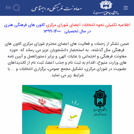
En
اطلاعیه تکمیلی نحوه انتخابات اعضای شورای
اطلاعیه تکمیلی نحوه انتخابات اعضای شورای مرکزی
کانون های فرهنگی هنری
مرکزی کانون های فرهنگی در سال تحصیلی 1400-
در سال تحصیلی 1400-1399
درباره
1399 - معاونت فرهنگی
معاونت
درباره
فرهنگی
ضمن تشکر از زحمات و فعالیت های اعضای محترم شورای مرکزی کانون های
معرفی
و
فرهنگی سال گذشته، به استحضار دانشجویان عزیز می رساند که حوزه
اجتماعی
معاون
معاونت فرهنگی و اجتماعی با عنایات الهی و برابر دستورالعمل و آیین نامه
انجمن
آئین‌نامه‌ها
اهداف
های وزارت متبوع، اقدام به ثبت نام و جذب اعضا، ثبت نام از کاندیداهای
آئین
های علمی
آرشیو
و
عضویت در شورای مرکزی، تشکیل مجمع عمومی، برگزاری انتخابات و ... با
نامه
اخبار
دانشجویی
وظایف
شرایط زیر می نماید.
های
اخبار
معرفی
معاونین
معاونت
معاونت
کارشناسان
قبلی
فرهنگی
لیست
فرهنگی
کارکنان
پیوست
و
انجمن
ساختار
فرهنگی
های
اجتماعی
سازمانی
پوشش
اخبار
علمی
مدیر
و
آئین
انجمن
برنامه
آراستگی
نامه
های
ریزی
در
ها
علمی
فرهنگی
دانشگاه
ثبت
دانشجویی