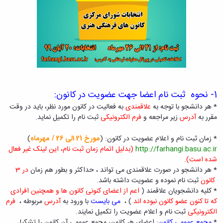
و
بوعلی
نام
اخبار
اجتماعی
سینا
تشکل
انجمن
مدیر
جشنواره
های
های
حمایت
فرهنگی
علمی
اسلامی
و
و
اخبار
افتخارات
پشتیبانی
هنری
کانون
کسب
فرهنگی
"
های
شده
و
کرونا
تشکلهای
فرهنگی
اجتماعی
فرصتی
اسلامی
و
1- نحوه ثبت نام اعضا جهت عضویت در کانون:
نمودار
برای
معرفی
اجتماعی
سامانی
* هر دانشجو با توجه به
علاقمندی
به فعالیت در کانون مورد نظر، باید در وقت
همدلی"
کارشناسان
گالری
ارتباط با
مقرر به
آدرس
زیر مراجعه و
فرم الکترونیکی
ثبت نام را تکمیل نماید.
فرم
لیست
تصاویر
معاونت
های
تشکل
مراسم
تماس
* زمان ثبت نام و اعلام عضویت در کانون: (
مورخ 21
الی 26
/ مهرماه
)
ثبت
های
جشن
با
http://farhangi.basu.ac.ir
(بدلیل اتمام زمان ثبت نام، این لینک غیر فعال
نام
فعال
دانشجویان
ما
شده است).
آنلاین
آئین
جدیدالورود
نشانی
* هر دانشجو در صورت علاقمندی می تواند ، حداکثر و بطور هم زمان
در 3
تورهای
نامه
مراسم
و
کانون
ثبت نام نموده و عضویت داشته باشد.
زیارتی
ها
جشن
نقشه
* کلیه دانشجویان علاقمند (
اعم از اعضای کنونی کانون ها و همچنین افرادی
دانشجویی
فرم
دانش
دفترچه
که تا کنون عضو کانون نبوده اند
) ،
می بایست
با ورود به
آدرس
مربوطه ،
فرم
فرم
های
آموختگی
تلفن
الکترونیکی
ثبت نام و اعلام عضویت را تکمیل نمایند.
های
ثبت
مراسم
واحد
*
مجمع عمومی کانون
: اعضای هر کانون، مجمع عمومی آن کانون را تشکیل