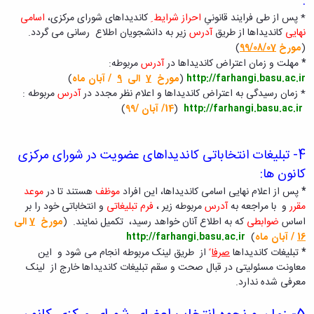
:
کسب
* پس از طی فرایند قانونیِ
احراز شرایط ِ
کاندیداهای شورای مرکزی،
اسامی
شده
نهایی
کاندیداها از طریق
آدرس
زیر به دانشجویان اطلاع رسانی می گردد.
نشریات
(
مورخ
99/08/07
)
دانشگاهی
*
مهلت و زمان اعتراض کاندیداها در
آدرس
مربوطه:
ثبت
http://farhangi.basu.ac.ir
(
مورخ
7
الی
9
/ آبان ماه
)
درخواست
* زمان رسیدگی به اعتراض کاندیداها و اعلام نظر مجدد در
آدرس
مربوطه :
نشریه
http://farhangi.basu.ac.ir
(
14/ آبان /99
)
بارگذاری
نشریات
لیست
4-
تبلیغات انتخاباتی کاندیداهای عضویت در شورای مرکزی
نشریات
فعال
کانون ها:
دانشگاهی
*
پس از اعلام نهایی اسامی کاندیداها، این افراد
موظف
هستند تا در
موعد
مشاهده
مقرر
و با مراجعه به
آدرس
مربوطه زیر ،
فرم تبلیغاتی
و انتخاباتی خود را بر
آرشیو
اساس
ضوابطی
که به اطلاع آنان خواهد رسید، تکمیل نمایند. (
مورخ
7
الی
نشریات
16
/ آبان ماه
)
http://farhangi.basu.ac.ir
بارگذاری
*
تبلیغات کاندیداها
صرفا
ً
از طریق لینک مربوطه انجام می شود و این
شده
معاونت مسئولیتی در قبال صحت و سقم تبلیغات کاندیداها خارج از لینک
معرفی شده ندارد.