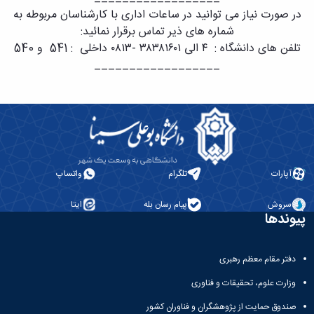
در صورت نیاز می توانید در ساعات اداری با کارشناسان مربوطه به
شماره های ذیر تماس برقرار نمائید:
تلفن های دانشگاه : ۴ الی ۳۸۳۸۱۶۰۱ -۰۸۱۳ داخلی : 541 و 540
_____
_________
____
آپارات
تلگرام
واتساپ
سروش
پیام رسان بله
ایتا
پیوندها
دفتر مقام معظم رهبری
وزارت علوم، تحقیقات و فناوری
صندوق حمایت از پژوهشگران و فناوران کشور