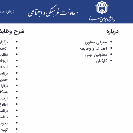
درباره مع
درباره
کارشناس انجمن های علمی دانشجویی - معاونت فر
شرح وظایف
معرفی معاون
برگزاری
اهداف و وظایف
تشکیل 
معاونین قبلی
نظارت ب
کارکنان
ایجاد ا
ایجاد ا
برنامه 
حمایت و
برقراری
همکاری 
ارتباط 
اطلاع ر
برنامه 
برنامه 
تدوین ص
تهیه گز