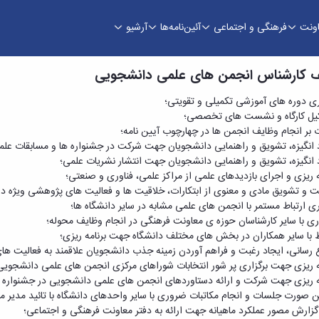
اونت
فرهنگی و اجتماعی
آئین‌نامه‌ها
آرشیو
هنگی
 کارشناس انجمن های علمی دانشجویی
 دوره های آموزشی تکمیلی و تقویتی؛
کارگاه و نشست های تخصصی؛
ر انجام وظایف انجمن ها در چهارچوب آیین نامه؛
نگیزه، تشویق و راهنمایی دانشجویان جهت شرکت در جشنواره ها و مسابقات علم
نگیزه، تشویق و راهنمایی دانشجویان جهت انتشار نشریات علمی؛
ریزی و اجرای بازدیدهای علمی از مراکز علمی، فناوری و صنعتی؛
 تشویق مادی و معنوی از ابتکارات، خلاقیت ها و فعالیت های پژوهشی ویژه دا
 ارتباط مستمر با انجمن های علمی مشابه در سایر دانشگاه ها؛
با سایر کارشناسان حوزه ی معاونت فرهنگی در انجام وظایف محوله؛
با سایر همکاران در بخش های مختلف دانشگاه جهت برنامه ریزی؛
سانی، ایجاد رغبت و فراهم آوردن زمینه جذب دانشجویان علاقمند به فعالیت 
ریزی جهت برگزاری پر شور انتخابات شوراهای مرکزی انجمن های علمی دانشجویی
ریزی جهت شرکت و ارائه دستاوردهای انجمن های علمی دانشجویی در جشنواره ه
ورت جلسات و انجام مکاتبات ضروری با سایر واحدهای دانشگاه با تائید مدیر مر
ارش مصور عملکرد ماهیانه جهت ارائه به دفتر معاونت فرهنگی و اجتماعی؛