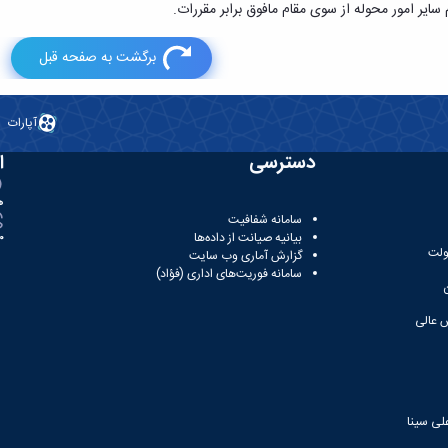
یر امور محوله از سوی مقام مافوق برابر مقررات.
برگشت به صفحه قبل
آپارات
دسترسی
ا
ه
سامانه شفافیت
بیانیه صیانت از داده‌ها
81
ولت
گزارش آماری وب‌ سایت
سامانه فوریت‌های اداری (فؤاد)
 عالی
لی سینا