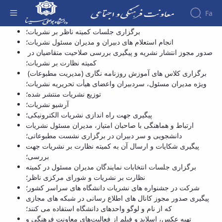
Fa
کارشناس نشریات و سمعی بصری - معاونت
برگزاری جلسات کمیته ناظر بر نشریات؛
انجام استعلام های دبیران و مدیران مسئول نشریات؛
فرهنگی
About the
صدور مجوز انتشار نشریه و پیگیری بررسی صلاحیت متقاضیان در
Vice-
کمیته نظارت بر نشریات؛
Chancellery
برگزاری کلاس های آموزش روزنامه نگاری (مدیریت مطبوعات)
About
ویژه مدیران مسئول، سردبیران واعضای هیأت تحریریه نشریات؛
Vice
توزیع نشریات منتشر شده؛
Chancellor
آرشیو نشریات؛
Goals
پیگیری جهت راه اندازی نشریات الکترونیکی؛
and
ارتباط و هماهنگی با صاحبان امتیاز، مدیران مسئول نشریات
Responsibilities
دانشجویی و سر دبیران در برگزاری نشست مطبوعاتی؛
Contact
پیگیری شکایات و ارسال آن به کمیته نظارت بر نشریات جهت
the
بررسی؛
Vice-
برگزاری جلسات انتخابات نمایندگان مدیران مسئول در کمیته
Chancellery
نظارت بر نشریات و شورای مرکزی ناظر؛
Organizational
شرکت در جشنواره های نشریات دانشگاه های سراسر کشور؛
structure
پیگیری صدور مجوز کانال های اطلاع رسانی در شبکه های مجازی
Director
که از نام و لوگو واحدهای دانشگاه استفاده می کنند؛
of
تهیه عکس، اسلاید و فیلم از فعالیت‌های معاونت فرهنگی و
Cultural