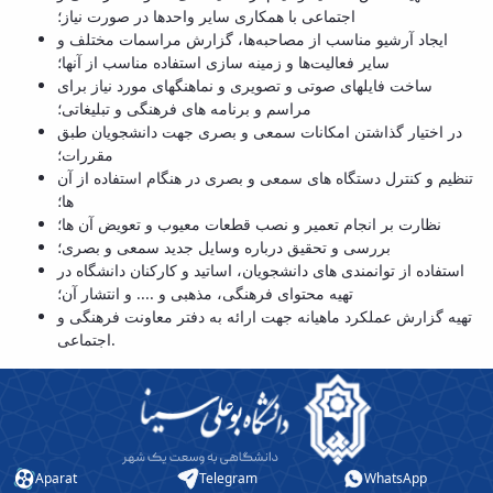
اجتماعی با همکاری سایر واحدها در صورت نیاز؛
and
ایجاد آرشیو مناسب از مصاحبه‌ها، گزارش مراسمات مختلف و
Social
سایر فعالیت‌ها و زمینه سازی استفاده مناسب از آنها؛
Planning
ساخت فایلهای صوتی و تصویری و نماهنگهای مورد نیاز برای
Director
مراسم و برنامه های فرهنگی و تبلیغاتی؛
of
در اختیار گذاشتن امکانات سمعی و بصری جهت دانشجویان طبق
Cultural
مقررات؛
and
تنظیم و کنترل دستگاه های سمعی و بصری در هنگام استفاده از آن
Social
ها؛
Support
نظارت بر انجام تعمیر و نصب قطعات معیوب و تعویض آن ها؛
Services
بررسی و تحقیق درباره وسایل جدید سمعی و بصری؛
استفاده از توانمندی های دانشجویان، اساتید و کارکنان دانشگاه در
تهیه محتوای فرهنگی، مذهبی و .... و انتشار آن؛
تهیه گزارش عملکرد ماهیانه جهت ارائه به دفتر معاونت فرهنگی و
اجتماعی.
Aparat
Telegram
WhatsApp