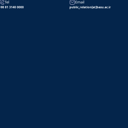
Tel
Email
+98 81 3140 0000
public_relation[at]basu.ac.ir