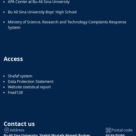
APA Center at Bu-Ali Sina University
Bu Ali Sina University Boys' High School
Ministry of Science, Research and Technology Complaints Response
System
Access
Shafaf system
Data Protection Statement
Website statistical report
Foad128
Contact us
Address
Postal code
Bu-Ali Sina University, Shahid Mostafa Ahmadi Roshan
۶۵۱۷۸-۳۸۶۹۵