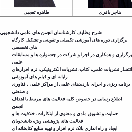
and
Social
هاجر باقری
طاهره تعجبی
Planning
Director
of
شرح وظایف کارشناسان انجمن های علمی دانشجویی:
Cultural
برگزاری دوره های آموزشی تکمیلی و تقویتی و تشکیل کارگاه
and
های تخصصی
Social
Support
برگزاری و همکاری در اجرا و شرکت در جشنواره ها و مسابقات
Services
علمی
انتشار نشریات علمی، کتاب، نشریات الکترونیکی، نرم افزارهای
رایانه ای و فیلم های آموزشی
برنامه ریزی و اجرای بازدیدهای علمی از مراکز علمی ، فناوری
و صنعتی
اطلاع رسانی در خصوص کلیه فعالیت های مرتبط با اهداف
انجمن
حمایت و تشویق مادی و معنوی از ابتکارات، خلاقیت ها و
فعالیت های پژوهشی ویژه دانشجویان
ایجاد و راه اندازی بانک نرم افزار و تهیه منابع کتابخانه ای