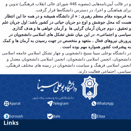
و در قالب آیین‌نامه‌هایی (مصوبه 448 شورای عالی انقلاب فرهنگی) تدوین و
and
برای هماهنگی و اجرا، در دسترس دانشگاه‌ها قرار گرفت
.
Social
به فرموده مقام معظم رهبری :
« از دانشگاه همیشه و در همه جا این انتظار
Planning
هست که محل جوشش و اوج دو جریان حیاتی در کشور باشد: اول جریان علم
Director
و تحقیق ، دوم جریان آرمان گرایی ها
و آرمان خواهی ها و هدف گذاری
of
سیاسی و اجتماعی». در این میان نقش تشکل های اسلامی دانشجویان در
Cultural
پرورش نیروهای فعال ، متعهد و متخصص در جهت رسیدن به آرمان ها و کمک
and
به پیشرفت کشور همواره مهم بوده است
.
Social
در دانشگاه بوعلی سینا بسیج دانشجویی و چهار تشکل اسلامیِ جامعه اسلامی
Support
دانشجویان، انجمن اسلامی دانشجویان، انجمن اسلامی دانشجویان معتدل و
Services
انجمن اسلامی فرهنگ و سیاست دانشجویان در زمینه های مختلف فرهنگی،
سیاسی، اجتماعی فعالیت دارند.
Aparat
Telegram
WhatsApp
Soroush
Bale
Eitaa
Links