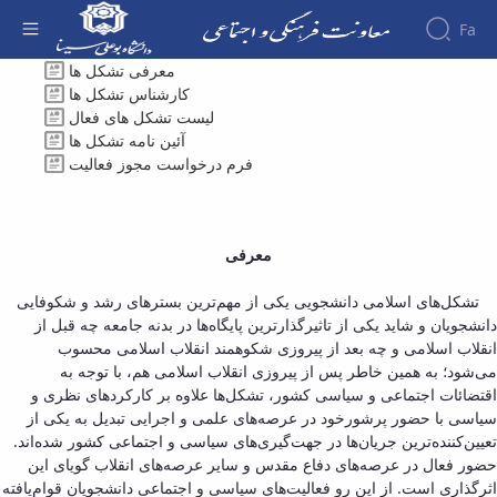
Fa
معرفی - معاونت فرهنگی
معرفی تشکل ها
کارشناس تشکل ها
About the
لیست تشکل های فعال
Vice-
آئین نامه تشکل ها
Chancellery
فرم درخواست مجوز فعالیت
About
Vice
Chancellor
Goals
معرفی
and
Responsibilities
تشکل‌های اسلامی دانشجویی یکی از مهم‌ترین بسترهای رشد و شکوفایی
Contact
دانشجویان و شاید یکی از تاثیرگذارترین پایگاه‌ها در بدنه جامعه چه قبل از
the
انقلاب اسلامی و چه بعد از پیروزی شکوهمند انقلاب اسلامی محسوب
Vice-
می‌شود؛ به همین خاطر پس از پیروزی انقلاب اسلامی هم، با توجه به
Chancellery
اقتضائات اجتماعی و سیاسی کشور، تشکل‌ها علاوه بر کارکردهای نظری و
Organizational
سیاسی با حضور پرشورخود در عرصه‌های علمی و اجرایی تبدیل به یکی از
structure
تعیین‌کننده‌ترین جریان‌ها در جهت‌گیری‌های سیاسی و اجتماعی کشور شده‌اند.
Director
حضور فعال در عرصه‌های دفاع مقدس و سایر عرصه‌های انقلاب گویای این
of
اثرگذاری است. از این رو فعالیت‌های سیاسی و اجتماعی دانشجویان قوام‌یافته
Cultural