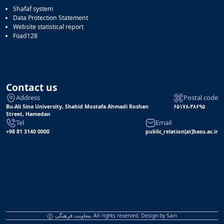
Shafaf system
Data Protection Statement
Website statistical report
Foad128
Contact us
Address
Postal code
Bu-Ali Sina University, Shahid Mostafa Ahmadi Roshan
۶۵۱۷۸-۳۸۶۹۵
Street, Hamedan
Tel
Email
+98 81 3140 0000
public_relation[at]basu.ac.ir
معاونت فرهنگی, All rights reserved. Design by
Sain