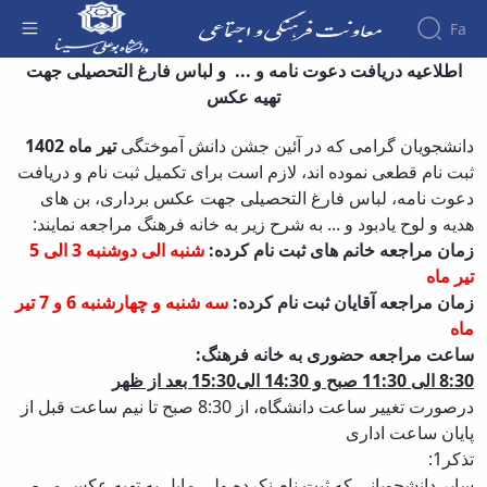
Fa
مراسم دانش آموختگی تیرماه 1402 - معاونت
اطلاعیه دریافت دعوت نامه و ... و لباس فارغ التحصیلی جهت
فرهنگی
تهیه عکس
About the
Vice-
دانشجویان گرامی که در آئین جشن دانش آموختگی
تیر ماه 1402
Chancellery
About
ثبت نام قطعی نموده­ اند، لازم است برای تکمیل ثبت نام و دریافت
Vice
دعوت نامه، لباس فارغ التحصیلی جهت عکس برداری، بن­ های
Chancellor
:
هدیه و لوح یادبود و ... به شرح زیر به خانه فرهنگ مراجعه نمایند
Goals
زمان مراجعه خانم­ های ثبت نام کرده:
شنبه الی دوشنبه 3 الی 5
and
تیر ماه
Responsibilities
زمان مراجعه آقایان ثبت نام کرده:
سه شنبه و چهارشنبه 6 و 7 تیر
Contact
ماه
the
Vice-
ساعت مراجعه حضوری به خانه فرهنگ:
Chancellery
8:30 الی 11:30 صبح و 14:30 الی15:30 بعد از ظهر
Organizational
درصورت تغییر ساعت دانشگاه، از 8:30 صبح تا نیم ساعت قبل از
structure
پایان ساعت اداری
Director
تذکر1:
of
سایر دانشجویانی که ثبت نام نکرده ولی مایل به تهیه عکس می­
Cultural