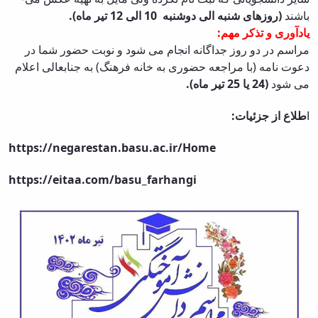
and
باشند
(روزهای شنبه الی دوشنبه 10 الی 12 تیر ماه).
Social
یادآوری و تذکر مهم:
Planning
مراسم در دو روز جداگانه انجام می ­شود و نوبت حضور شما در
Director
دعوت نامه (با مراجعه حضوری به خانه فرهنگ) به جنابعالی اعلام
of
می­ شود
(24 یا 25 تیر ماه).
Cultural
and
:
طلاع از جزئیات
ا
Social
Support
https://negarestan.basu.ac.ir/Home
Services
https://eitaa.com/basu_farhangi