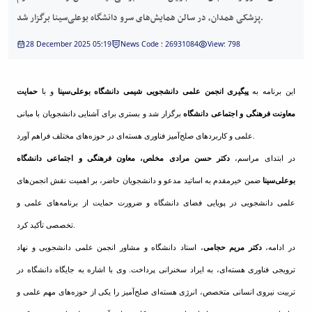
and
پزشکی همدان، در سالن همایش‌های سرو دانشگاه بوعلی‌سینا برگزار شد.
Social
Planning
28 December 2025 05:19
News Code : 26931084
View: 798
Director
of
Cultural
این برنامه به
پیگیری انجمن علمی دانشجویی شیمی دانشگاه بوعلی‌سینا
و با
حمایت
and
Social
معاونت فرهنگی و اجتماعی دانشگاه
برگزار شد و بستری برای آشنایی دانشجویان با مبانی
Support
علمی و کاربردهای صلح‌آمیز فناوری هسته‌ای در حوزه‌های مختلف فراهم آورد.
Services
در ابتدای مراسم،
دکتر حسن مرادی مخلص، معاون فرهنگی و اجتماعی دانشگاه
بوعلی‌سینا
ضمن خیرمقدم به اساتید مدعو و دانشجویان حاضر، بر اهمیت نقش انجمن‌های
علمی دانشجویی در پویایی فضای دانشگاه و ضرورت حمایت از برنامه‌های علمی و
تخصصی تأکید کرد.
در ادامه،
دکتر مریم حجامی
، استاد دانشگاه و مشاور انجمن علمی دانشجویی و نهاد
ترویجی فناوری هسته‌ای، به ایراد سخنرانی پرداخت. وی با اشاره به جایگاه دانشگاه در
تربیت نیروی انسانی متخصص، انرژی هسته‌ای صلح‌آمیز را یکی از حوزه‌های مهم علمی و