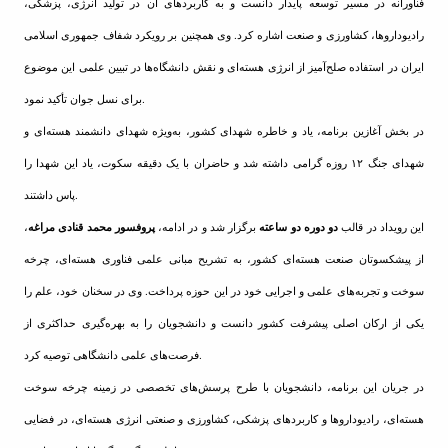
فناورانه در مسیر توسعه پایدار دانست و به کاربردهای آن در تولید انرژی، پزشکی،
رادیوداروها، کشاورزی و صنعت اشاره کرد. وی همچنین بر رویکرد شفاف جمهوری اسلامی
ایران در استفاده صلح‌آمیز از انرژی هسته‌ای و نقش دانشگاه‌ها در تبیین علمی این موضوع
برای نسل جوان تأکید نمود.
در بخش آغازین برنامه، یاد و خاطره شهدای کشور، به‌ویژه شهدای دانشمند هسته‌ای و
شهدای جنگ ۱۲ روزه گرامی داشته شد و حاضران با یک دقیقه سکوت، یاد این شهدا را
پاس داشتند.
این رویداد در قالب
دو دوره دو ساعته
برگزار شد و در ادامه،
پروفسور محمد قنادی مراغه
،
از پیشکسوتان صنعت هسته‌ای کشور، به تشریح مبانی علمی فناوری هسته‌ای، چرخه
سوخت و تجربه‌های علمی و اجرایی خود در این حوزه پرداخت. وی در سخنان خود، علم را
یکی از ارکان اصلی پیشرفت کشور دانست و دانشجویان را به بهره‌گیری حداکثری از
فرصت‌های علمی دانشگاهی توصیه کرد.
در جریان این برنامه، دانشجویان با طرح پرسش‌های تخصصی در زمینه چرخه سوخت
هسته‌ای، رادیوداروها و کاربردهای پزشکی، کشاورزی و صنعتی انرژی هسته‌ای، در فضایی