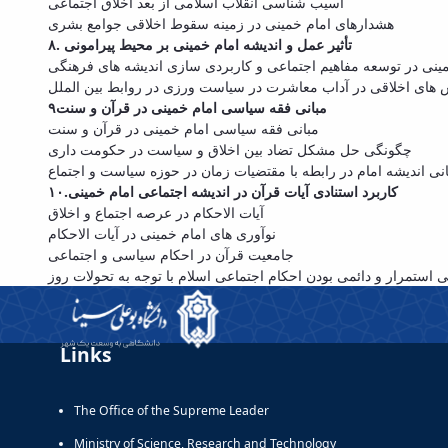
آسیب شناسی انقلاب اسلامی از بعد اخلاق اجتماعی
هشدارهای امام خمینی در زمینه سقوط اخلاقی جوامع بشری
۸. تأثیر عمل و اندیشه امام خمینی بر محیط پیرامونی
مینی در توسعه مفاهیم اجتماعی و کاربردی سازی اندیشه های فرهنگی
 های اخلاقی در آداب معاشرت در سیاست ورزی در روابط بین الملل
۹مبانی فقه سیاسی امام خمینی در قرآن و سنت
مبانی فقه سیاسی امام خمینی در قرآن و سنت
چگونگی حل مشکل تضاد بین اخلاق و سیاست در حکومت داری
نی اندیشه امام در رابطه با مقتضیات زمان در حوزه سیاست و اجتماع
۱۰.کاربرد استنادی آیات قرآن در اندیشه اجتماعی امام خمینی
آیات الاحکام در عرصه اجتماع و اخلاق
نوآوری های امام خمینی در آیات الاحکام
جامعیت قرآن در احکام سیاسی و اجتماعی
 استمرار و دائمی بودن احکام اجتماعی اسلام با توجه به تحولات روز
Links
The Office of the Supreme Leader
Ministry of Science, Research and Technology