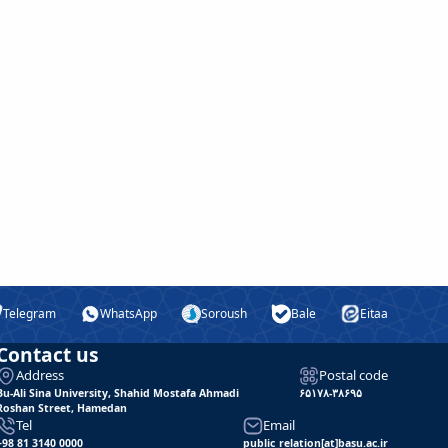
Telegram
WhatsApp
Soroush
Bale
Eitaa
Contact us
Address
Postal code
Bu-Ali Sina University, Shahid Mostafa Ahmadi
۶۵۱۷۸-۳۸۶۹۵
Roshan Street, Hamedan
Tel
Email
+98 81 3140 0000
public_relation[at]basu.ac.ir