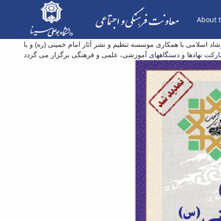
About t
 (ره) با رویکرد اخلاق و اجماع - معاونت فرهنگی
د اسلامی با همکاری موسسه تنظیم و نشر آثار امام خمینی (ره) و با