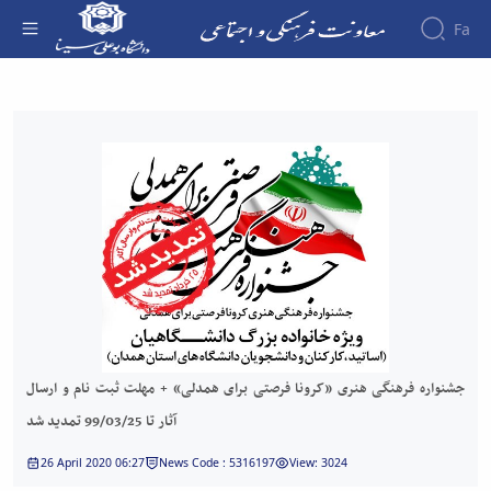
Fa
About the
جشنواره فرهنگی هنری «کرونا فرصتی برای
Vice-
همدلی» + مهلت ثبت نام و ارسال آثار تا
Chancellery
About
99/03/25 تمدید شد - معاونت فرهنگی
Vice
Chancellor
Goals
and
Responsibilities
Contact
the
Vice-
Chancellery
جشنواره فرهنگی هنری «کرونا فرصتی برای همدلی» + مهلت ثبت نام و ارسال
Organizational
structure
آثار تا 99/03/25 تمدید شد
Director
of
26 April 2020 06:27
News Code : 5316197
View: 3024
Cultural