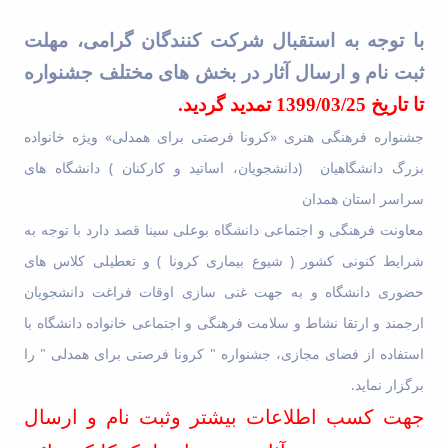
and
Social
با توجه به استقبال شرکت کنندگان گرامی، مهلت
Planning
ثبت نام و ارسال آثار در بخش های مختلف جشنواره
Director
of
تا تاریخ 1399/03/25 تمدید گردید.
Cultural
جشنواره فرهنگی هنری «کرونا فرصتی برای همدلی» ویژه خانواده
and
Social
دانشجویان، اساتید و کارکنان ) دانشگاه های
)
بزرگ دانشگاهیان
Support
سراسر استان همدان
Services
معاونت فرهنگی و اجتماعی دانشگاه بوعلی سینا قصد دارد با توجه به
شرایط کنونی کشور ( شیوع بیماری کرونا ) و تعطیلی کلاس های
حضوری دانشگاه و به جهت غنی سازی اوقات فراغت دانشجویان
ارجمند و ارتقا نشاط و سلامت فرهنگی و اجتماعی خانواده دانشگاه با
استفاده از فضای مجازی، جشنواره " کرونا فرصتی برای همدلی " را
.
برگزار نماید
جهت کسب اطلاعات بیشتر وثبت نام و ارسال