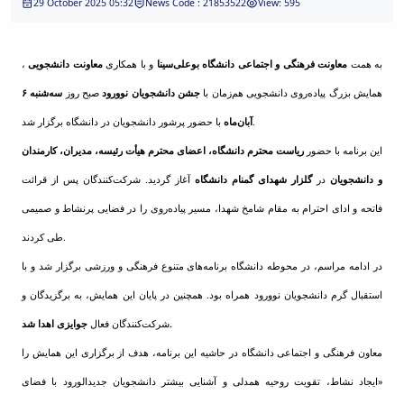
29 October 2025 05:32
News Code : 21853522
View: 595
and
Social
Planning
به همت
معاونت
فرهنگی و اجتماعی دانشگاه بوعلی‌سینا
و با همکاری
معاونت دانشجویی
،
Director
of
همایش بزرگ پیاده‌روی دانشجویی هم‌زمان با
جشن دانشجویان نوورود
صبح روز
سه‌شنبه ۶
Cultural
با حضور پرشور دانشجویان در دانشگاه برگزار شد.
آبان‌ماه
and
Social
این برنامه با حضور
ریاست محترم دانشگاه، اعضای محترم هیأت رئیسه، مدیران، کارمندان
Support
و دانشجویان
در
گلزار شهدای گمنام دانشگاه
آغاز گردید. شرکت‌کنندگان پس از قرائت
Services
فاتحه و ادای احترام به مقام شامخ شهدا، مسیر پیاده‌روی را در فضایی پرنشاط و صمیمی
طی کردند.
در ادامه مراسم، در محوطه دانشگاه برنامه‌های متنوع فرهنگی و ورزشی برگزار شد و با
استقبال گرم دانشجویان نوورود همراه بود. همچنین در پایان این همایش، به برگزیدگان و
جوایزی اهدا شد.
شرکت‌کنندگان فعال
معاون فرهنگی و اجتماعی دانشگاه در حاشیه این برنامه، هدف از برگزاری این همایش را
«ایجاد نشاط، تقویت روحیه همدلی و آشنایی بیشتر دانشجویان جدیدالورود با فضای