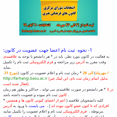
and
Social
Planning
Director
of
Cultural
and
Social
Support
1- نحوه ثبت نام اعضا جهت عضویت در کانون:
Services
به فعالیت در کانون مورد نظر، باید در
* هر دانشجو با توجه به
علاقمندی
وقت مقرر به
آدرس
زیر مراجعه و
فرم الکترونیکی
ثبت نام را تکمیل
نماید.
/ مهرماه
)
الی 26
* زمان ثبت نام و اعلام عضویت در کانون: (
مورخ 21
(بدلیل اتمام زمان ثبت نام، این لینک غیر
http://farhangi.basu.ac.ir
فعال شده است).
در 3
* هر دانشجو در صورت علاقمندی می تواند ، حداکثر و بطور هم زمان
ثبت نام نموده و عضویت داشته باشد.
کانون
* کلیه دانشجویان علاقمند (
اعم از اعضای کنونی کانون ها و همچنین
افرادی که تا کنون عضو کانون نبوده اند
) ،
می بایست
با ورود به
آدرس
ثبت نام و اعلام عضویت را تکمیل نمایند.
مربوطه ،
فرم الکترونیکی
: اعضای هر کانون، مجمع عمومی آن کانون را
*
مجمع عمومی کانون