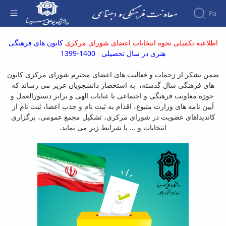
Fa
اطلاعیه تکمیلی نحوه انتخابات اعضای شورای
اطلاعیه تکمیلی نحوه انتخابات اعضای شورای مرکزی
کانون های فرهنگی
مرکزی کانون های فرهنگی در سال تحصیلی
About the
هنری در سال تحصیلی 1400-1399
1400-1399 - معاونت فرهنگی
Vice-
Chancellery
ضمن تشکر از زحمات و فعالیت های اعضای محترم شورای مرکزی کانون
About
های فرهنگی سال گذشته، به استحضار دانشجویان عزیز می رساند که
Vice
حوزه معاونت فرهنگی و اجتماعی با عنایات الهی و برابر دستورالعمل و
Chancellor
آیین نامه های وزارت متبوع، اقدام به ثبت نام و جذب اعضا، ثبت نام از
Goals
کاندیداهای عضویت در شورای مرکزی، تشکیل مجمع عمومی، برگزاری
and
انتخابات و ... با شرایط زیر می نماید.
Responsibilities
Contact
the
Vice-
Chancellery
Organizational
structure
Director
of
Cultural