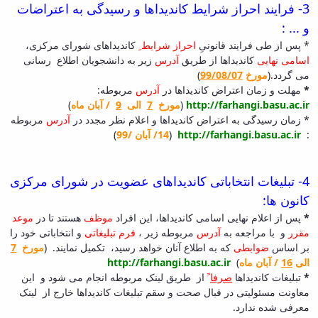
3-
فرایند احراز شرایط کاندیداها و
رسیدگی به اعتراضات
و ... :
* پس از طی فرایند قانونیِ
احراز شرایط ِ
کاندیداهای شورای مرکزی،
اسامی نهایی
کاندیداها از طریق
آدرس
زیر به دانشجویان اطلاع رسانی
می گردد.(
مورخ
99/08/07
)
*
مهلت و زمان اعتراض کاندیداها در
آدرس
مربوطه:
http://farhangi.basu.ac.ir
(
مورخ
7
الی
9
/ آبان ماه
)
* زمان رسیدگی به اعتراض کاندیداها و اعلام نظر مجدد در
آدرس
مربوطه
:
http://farhangi.basu.ac.ir
(
14/ آبان /99
)
4-
تبلیغات انتخاباتی کاندیداهای عضویت در شورای مرکزی
کانون ها:
*
پس از اعلام نهایی اسامی کاندیداها، این افراد
موظف
هستند تا در
موعد
مقرر
و با مراجعه به
آدرس
مربوطه زیر ،
فرم تبلیغاتی
و انتخاباتی خود را
بر اساس
ضوابطی
که به اطلاع آنان خواهد رسید، تکمیل نمایند. (
مورخ
7
الی
16
/ آبان ماه
)
http://farhangi.basu.ac.ir
*
تبلیغات کاندیداها
صرفا
ً
از طریق لینک مربوطه انجام می شود و این
معاونت مسئولیتی در قبال صحت و سقم تبلیغات کاندیداها خارج از لینک
معرفی شده ندارد.