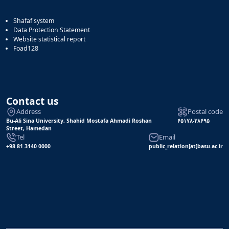
Shafaf system
Data Protection Statement
Website statistical report
Foad128
Contact us
Address
Postal code
Bu-Ali Sina University, Shahid Mostafa Ahmadi Roshan
۶۵۱۷۸-۳۸۶۹۵
Street, Hamedan
Tel
Email
+98 81 3140 0000
public_relation[at]basu.ac.ir