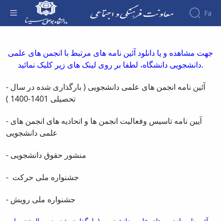
Fa
آئین نامه انجمن های علمی دانشجویی - معاونت
فرهنگی
About the
جهت مشاهده و یا دانلود آئین نامه های مرتبط با انجمن های علمی
Vice-
دانشجویی دانشگاه، لطفا بر روی لینک های زیر کلیک نمائید.
Chancellery
About
-
آئین نامه انجمن های علمی دانشجویی ( بارگذاری شده در سال
Vice
Chancellor
تحصیلی 1401-1400 )
Goals
and
-
آیین نامه تاسیس وفعالیت انجمن ها و اتحادیه های انجمن های
Responsibilities
علمی دانشجویی
Contact
the
-
منشور حقوق دانشجویی
Vice-
Chancellery
-
جشنواره ملی حرکت
Organizational
structure
-
جشنواره ملی رویش
Director
of
Cultural
آئین نامه انجمن های علمی دانشجویی ( بارگذاری شده در سال تحصیلی