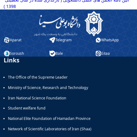
and
1398 )
Social
Planning
Director
of
Cultural
Aparat
Telegram
WhatsApp
and
Social
Soroush
Bale
Eitaa
Support
Links
Services
The Office of the Supreme Leader
Ministry of Science, Research and Technology
Iran National Science Foundation
Student welfare fund
National Elite Foundation of Hamadan Province
Network of Scientific Laboratories of Iran (Shaa)