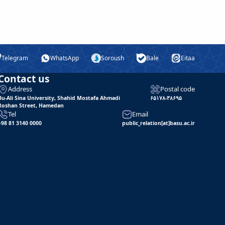
Telegram
WhatsApp
Soroush
Bale
Eitaa
Contact us
Address
Postal code
Bu-Ali Sina University, Shahid Mostafa Ahmadi
۶۵۱۷۸-۳۸۶۹۵
Roshan Street, Hamedan
Tel
Email
+98 81 3140 0000
public_relation[at]basu.ac.ir