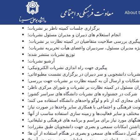
About t
شناس نشریات و سمعی بصری - معاونت فرهنگی
برگزاری جلسات کمیته ناظر بر نشریات؛
انجام استعلام های دبیران و مدیران مسئول نشریات؛
پیگیری بررسی صلاحیت متقاضیان در کمیته نظارت بر نشریات؛
ژه مدیران مسئول، سردبیران واعضای هیأت تحریریه نشریات؛
توزیع نشریات منتشر شده؛
آرشیو نشریات؛
پیگیری جهت راه اندازی نشریات الکترونیکی؛
ل نشریات دانشجویی و سر دبیران در برگزاری نشست مطبوعاتی؛
شکایات و ارسال آن به کمیته نظارت بر نشریات جهت بررسی؛
یران مسئول در کمیته نظارت بر نشریات و شورای مرکزی ناظر؛
شرکت در جشنواره های نشریات دانشگاه های سراسر کشور؛
ی مجازی که از نام و لوگو واحدهای دانشگاه استفاده می کنند؛
اونت فرهنگی و اجتماعی با همکاری سایر واحدها در صورت نیاز؛
تلف و سایر فعالیت‌ها و زمینه سازی استفاده مناسب از آنها؛
های مورد نیاز برای مراسم و برنامه های فرهنگی و تبلیغاتی؛
گذاشتن امکانات سمعی و بصری جهت دانشجویان طبق مقررات؛
و کنترل دستگاه های سمعی و بصری در هنگام استفاده از آن ها؛
نظارت بر انجام تعمیر و نصب قطعات معیوب و تعویض آن ها؛