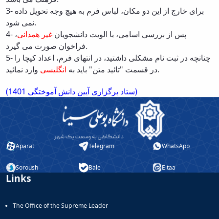
and
3- برای خارج از این دو مکان، لباس فرم به هیچ وجه تحویل داده
Social
نمی شود.
Planning
،
غیر همدانی
4- پس از بررسی اسامی، با الویت دانشجویان
Director
فراخوان صورت می گیرد.
of
5-
چنانچه در ثبت نام مشکلی داشتید، در انتهای فرم، اعداد کپچا را
Cultural
وارد نمائید.
در قسمت "تائید متن" باید به
انگلیسی
and
Social
(ستاد برگزاری آیین دانش آموختگی 1401)
Support
Services
Aparat
Telegram
WhatsApp
Soroush
Bale
Eitaa
Links
The Office of the Supreme Leader