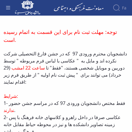
Fa
ثبت نام عکاسی با لباس فارغ التحصیلی - معاونت
فرهنگی
About the
توجه: مهلت ثبت نام برای این قسمت به اتمام رسیده
Vice-
است.
Chancellery
About
Vice
دانشجویان محترم ورودی 97 که در جشن فارغ التحصیلی شرکت
Chancellor
نکرده اند و مایل به " عکاسی با لباس فرم مربوطه " توسط
Goals
(29
امشب
ساعت 22
دوربین و موبایل شخصی هستند، "فقط" تا
and
خرداد) می توانند برای " پیش ثبت نام اولیه " از طریق فرم زیر
Responsibilities
اقدام نمایند:
Contact
the
Vice-
شرایط:
Chancellery
1- فقط مختص دانشجویان ورودی 97 که در مراسم جشن حضور
Organizational
ندارند
.
structure
2- عکاسی صرفا در داخل راهرو و کلاسهای خانه فرهنگ با پس
Director
زمینه تصاویر دانشکده ها و نیز در محوطه حیاط مقابل خانه
of
فرهنگ می باشد.
Cultural