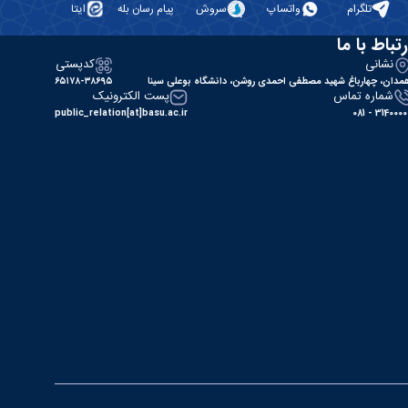
تلگرام
واتساپ
سروش
پیام رسان بله
ایتا
رتباط با ما
نشانی
کدپستی
مدان، چهارباغ شهید مصطفی احمدی روشن، دانشگاه بوعلی سینا
۶۵۱۷۸-۳۸۶۹۵
شماره تماس
پست الکترونیک
public_relation[at]basu.ac.ir
31400000 - 0