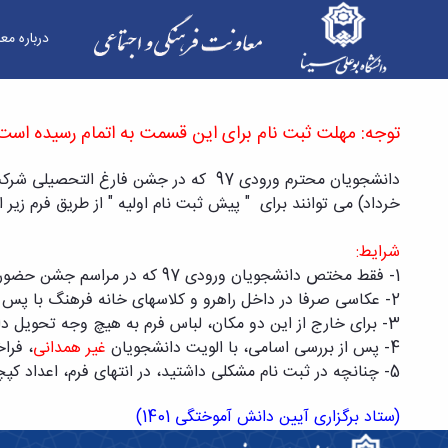
درباره مع
لباس فارغ التحصیلی - معاونت فرهنگی
توجه: مهلت ثبت نام برای این قسمت به اتمام رسیده است
دانشجویان محترم ورودی 97 که در جشن فارغ التحصیلی شرکت نکرده اند و مایل به " عکاسی با لباس فرم مربوطه " توسط دوربین و موبایل شخصی هستند، "فقط" تا
خرداد) می توانند برای " پیش ثبت نام اولیه " از طریق فرم زیر اق
شرایط:
1- فقط مختص دانشجویان ورودی 97 که در مراسم جشن حضور
2- عکاسی صرفا در داخل راهرو و کلاسهای خانه فرهنگ با پس زمینه تصاویر دانشکده ها و نیز در محوطه حیاط مقابل خانه فرهنگ می باشد.
3- برای خارج از این دو مکان، لباس فرم به هیچ وجه تحویل داده نمی شود.
4- پس از بررسی اسامی، با الویت دانشجویان
غیر همدانی
، فرا
5-
چنانچه در ثبت نام مشکلی داشتید، در انتهای فرم، اعداد کپچا
(ستاد برگزاری آیین دانش آموختگی 1401)