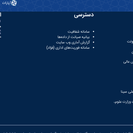
آپارات
دسترسی
ا
ه
سامانه شفافیت
بیانیه صیانت از داده‌ها
81
ولت
گزارش آماری وب‌ سایت
سامانه فوریت‌های اداری (فؤاد)
 عالی
لی سینا
 وزارت علوم،