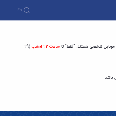
En
ساعت 22
امشب
(29