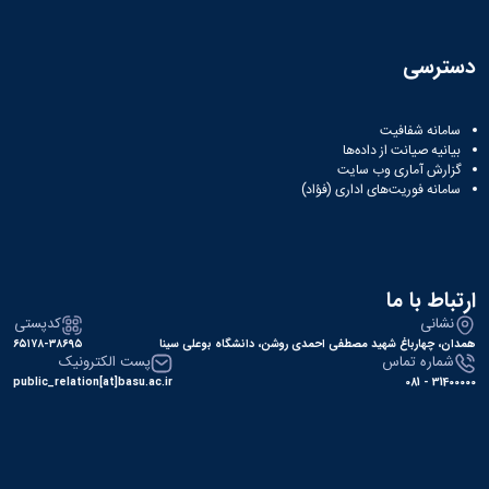
دسترسی
سامانه شفافیت
بیانیه صیانت از داده‌ها
گزارش آماری وب‌ سایت
سامانه فوریت‌های اداری (فؤاد)
ارتباط با ما
نشانی
کدپستی
همدان، چهارباغ شهید مصطفی احمدی روشن، دانشگاه بوعلی سینا
۶۵۱۷۸-۳۸۶۹۵
شماره تماس
پست الکترونیک
public_relation[at]basu.ac.ir
31400000 - 081